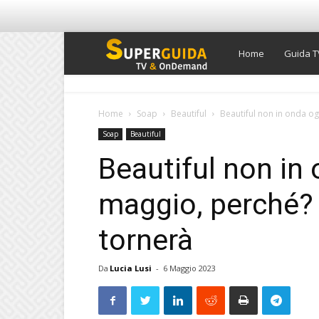
Super
Home
Guida T
Guida
Home
Soap
Beautiful
Beautiful non in onda og
Soap
Beautiful
TV
Beautiful non in
maggio, perché? 
tornerà
Da
Lucia Lusi
-
6 Maggio 2023