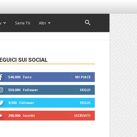
w
Serie TV
Altri
EGUICI SUI SOCIAL
540,000
Fans
MI PIACE
550,000
Follower
SEGUI
9,300
Follower
SEGUI
290,000
Iscritti
ISCRIVITI