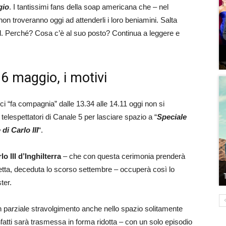
gio
. I tantissimi fans della soap americana che – nel
n troveranno oggi ad attenderli i loro beniamini. Salta
ul. Perché? Cosa c’è al suo posto? Continua a leggere e
 6 maggio, i motivi
ci “fa compagnia” dalle 13.34 alle 14.11 oggi non si
elespettatori di Canale 5 per lasciare spazio a “
Speciale
di Carlo III
“.
o III d’Inghilterra
– che con questa cerimonia prenderà
betta, deceduta lo scorso settembre – occuperà così lo
ter.
n parziale stravolgimento anche nello spazio solitamente
fatti sarà trasmessa in forma ridotta – con un solo episodio