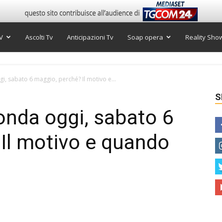
V
Ascolti Tv
Anticipazioni Tv
Soap opera
Reality Sho
gi, sabato 6 maggio, perché? Il motivo e...
S
 onda oggi, sabato 6
Il motivo e quando