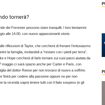
P
ando tornerà?
nde dei Forrester possono stare tranquilli. I loro beniamini
io alle 14.00, con nuove appassionanti storie.
alle riflessioni di Taylor, che cercherà di frenare l’entusiasmo
ire la famiglia, invitandoli a “restare con i piedi per terra”.
 e Hope cercherà di farlo tornare sui suoi passi aiutata da
7 maggio ci sarà spazio anche per Carter e Paris, con
iglia del dottor Reese per non trovarsi di nuovo a soffrire.
P
r finirà per cedere alla passione oppure no per non
 la vicenda saprà tenere tutti con il fiato sospeso (e gli