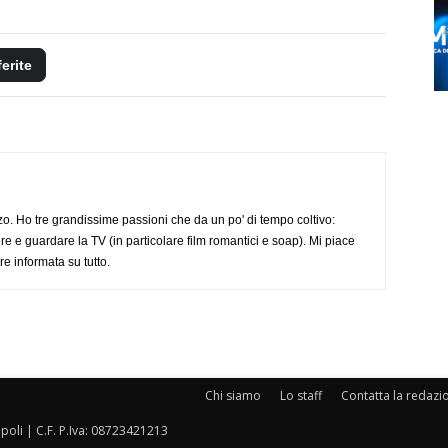
ferite
o. Ho tre grandissime passioni che da un po' di tempo coltivo:
re e guardare la TV (in particolare film romantici e soap). Mi piace
e informata su tutto.
Chi siamo
Lo staff
Contatta la redazi
oli | C.F. P.Iva: 08723421213