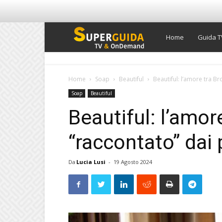
Super
Home
Guida T
Guida
Home
Soap
Beautiful
Beautiful: l’amore tra B
Soap
Beautiful
TV
Beautiful: l’amor
“raccontato” dai 
Da
Lucia Lusi
-
19 Agosto 2024