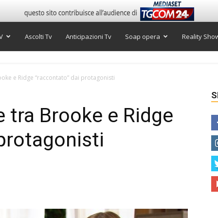
V
Ascolti Tv
Anticipazioni Tv
Soap opera
Reality Sho
rooke e Ridge “raccontato” dai protagonisti
S
e tra Brooke e Ridge
protagonisti