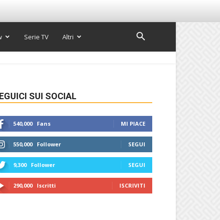
w
Serie TV
Altri
EGUICI SUI SOCIAL
540,000
Fans
MI PIACE
550,000
Follower
SEGUI
9,300
Follower
SEGUI
290,000
Iscritti
ISCRIVITI