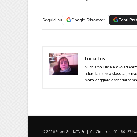
Seguici su
Google
Discover
Fonti
Pre
Lucia Lusi
Mi chiamo Lucia e vivo ad Arezz
adoro la musica classica, scrive
molto viaggiare e tenermi sempr
© 2026 SuperGuidaTV Srl | Via Cimarosa 65 - 80127 Nap