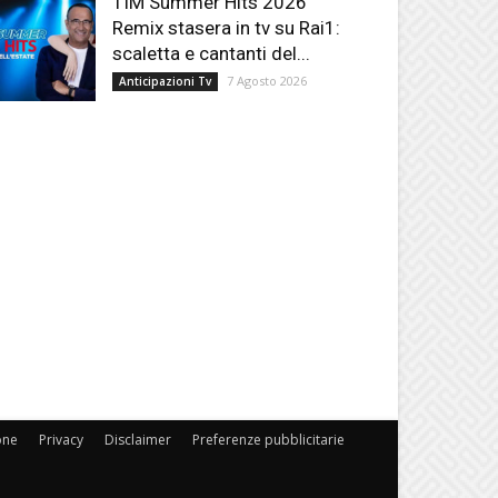
TIM Summer Hits 2026
Remix stasera in tv su Rai1:
scaletta e cantanti del...
7 Agosto 2026
Anticipazioni Tv
one
Privacy
Disclaimer
Preferenze pubblicitarie