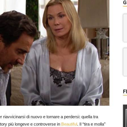
G
F
r riavvicinarsi di nuovo e tornare a perdersi: quella tra
tory più longeve e controverse in
Beautiful
. Il “tira e molla”