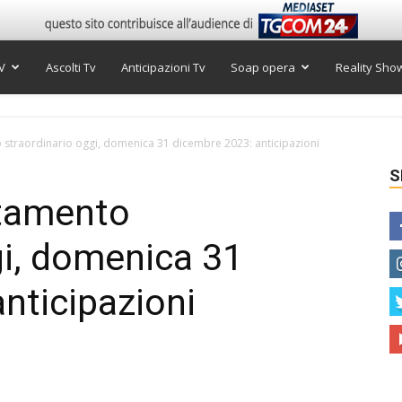
V
Ascolti Tv
Anticipazioni Tv
Soap opera
Reality Sho
 straordinario oggi, domenica 31 dicembre 2023: anticipazioni
S
ntamento
gi, domenica 31
nticipazioni