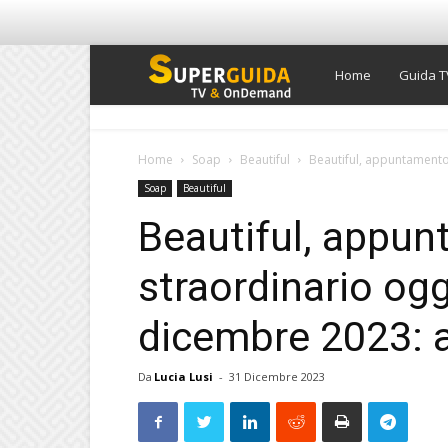
Super
Home
Guida T
Guida
Home
Soap
Beautiful
Beautiful, appuntamento
Soap
Beautiful
TV
Beautiful, appu
straordinario og
dicembre 2023: a
Da
Lucia Lusi
-
31 Dicembre 2023