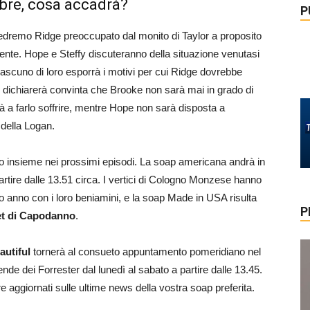
mbre, cosa accadrà?
P
vedremo Ridge preoccupato dal monito di Taylor a proposito
ente. Hope e Steffy discuteranno della situazione venutasi
 ciascuno di loro esporrà i motivi per cui Ridge dovrebbe
si dichiarerà convinta che Brooke non sarà mai in grado di
à a farlo soffrire, mentre Hope non sarà disposta a
a della Logan.
o insieme nei prossimi episodi. La soap americana andrà in
tire dalle 13.51 circa. I vertici di Cologno Monzese hanno
io anno con i loro beniamini, e la soap Made in USA risulta
P
et di Capodanno
.
utiful
tornerà al consueto appuntamento pomeridiano nel
de dei Forrester dal lunedì al sabato a partire dalle 13.45.
e aggiornati sulle ultime news della vostra soap preferita.