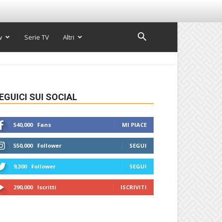
w
Serie TV
Altri
EGUICI SUI SOCIAL
540,000
Fans
MI PIACE
550,000
Follower
SEGUI
9,300
Follower
SEGUI
290,000
Iscritti
ISCRIVITI