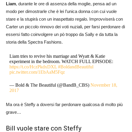
Liam
, durante le ore di assenza della moglie, pensa ad un
modo per dimostrarle che è lei l’unica donna con cui vuole
stare e la stupirà con un inaspettato regalo. Improvviserà con
Carter un piccolo rinnovo dei voti nuziali, per farsi perdonare di
essersi fatto coinvolgere un pò troppo da Sally e da tutta la
storia della Spectra Fashions.
Liam tries to revive his marriage and Wyatt & Katie
experiment in the bedroom. WATCH FULL EPISODE:
https://t.co/HczPkdxDXL
#BoldandBeautiful
pic.twitter.com/1EbAaM5Fqz
— Bold & The Beautiful (@BandB_CBS)
November 18,
2017
Ma ora è Steffy a doversi far perdonare qualcosa di molto più
grave…
Bill vuole stare con Steffy