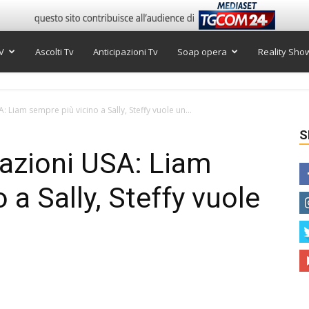
V
Ascolti Tv
Anticipazioni Tv
Soap opera
Reality Sho
A: Liam sempre più vicino a Sally, Steffy vuole un...
S
pazioni USA: Liam
 a Sally, Steffy vuole