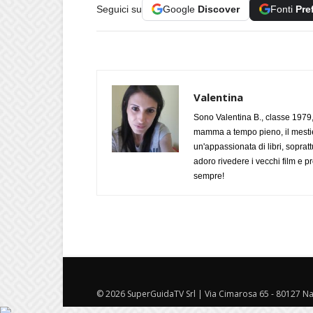
Seguici su
Google
Discover
Fonti
Pre
Valentina
Sono Valentina B., classe 1979,
mamma a tempo pieno, il mestie
un'appassionata di libri, soprat
adoro rivedere i vecchi film e
sempre!
© 2026 SuperGuidaTV Srl | Via Cimarosa 65 - 80127 Nap