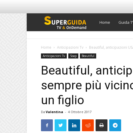
Super
Home
Guida T
Guida
Home
Anticipazioni Tv
Beautiful, anticipazioni US
Anticipazioni Tv
Soap
Beautiful
TV
Beautiful, antici
sempre più vicino
un figlio
Da
Valentina
-
4 Ottobre 2017