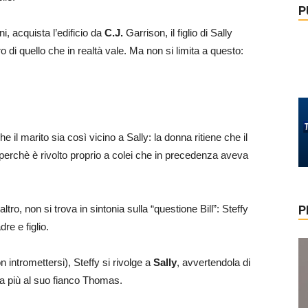
P
i, acquista l’edificio da
C.J.
Garrison, il figlio di Sally
 di quello che in realtà vale. Ma non si limita a questo:
e il marito sia così vicino a Sally: la donna ritiene che il
perchè è rivolto proprio a colei che in precedenza aveva
ltro, non si trova in sintonia sulla “questione Bill”: Steffy
P
re e figlio.
n intromettersi), Steffy si rivolge a
Sally
, avvertendola di
a più al suo fianco Thomas.