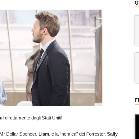
G
F
ul
direttamente dagli Stati Uniti!
i Mr Dollar Spencer,
Liam
, e la “nemica” dei Forrester,
Sally