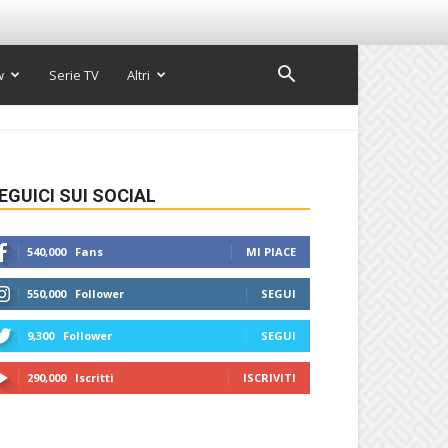
w
Serie TV
Altri
EGUICI SUI SOCIAL
540,000
Fans
MI PIACE
550,000
Follower
SEGUI
9,300
Follower
SEGUI
290,000
Iscritti
ISCRIVITI