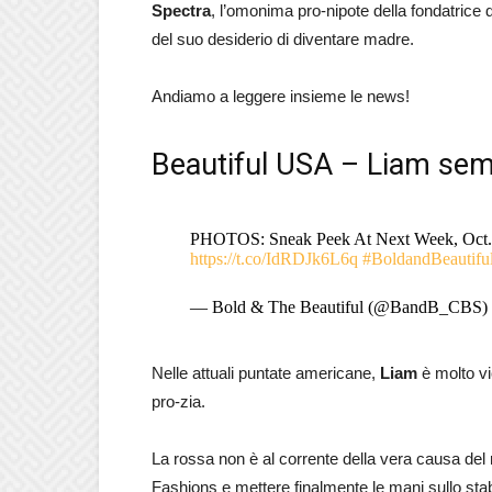
Spectra
, l’omonima pro-nipote della fondatrice
del suo desiderio di diventare madre.
Andiamo a leggere insieme le news!
Beautiful USA – Liam semp
PHOTOS: Sneak Peek At Next Week, Oct. 2-6
https://t.co/IdRDJk6L6q
#BoldandBeautifu
— Bold & The Beautiful (@BandB_CBS)
Nelle attuali puntate americane,
Liam
è molto v
pro-zia.
La rossa non è al corrente della vera causa del
Fashions e mettere finalmente le mani sullo stab