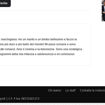
ferite
 marchigiana. Ho un marito e un bimbo bellissimo e faccio la
re più duro e più bello del mondo! Mi piace scrivere e sono
tutto romanzi. Amo il cinema e la televisione. Sono una nostalgica :
 programmi della mia infanzia e adolescenza e mi commuovo
Chi siamo
Lo staff
Contatta la redazi
oli | C.F. P.Iva: 08723421213