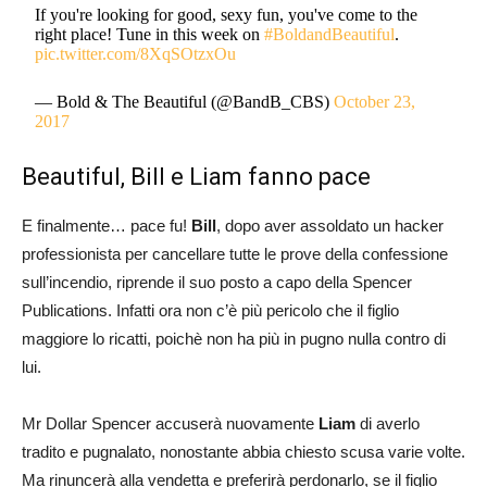
If you're looking for good, sexy fun, you've come to the
right place! Tune in this week on
#BoldandBeautiful
.
pic.twitter.com/8XqSOtzxOu
— Bold & The Beautiful (@BandB_CBS)
October 23,
2017
Beautiful, Bill e Liam fanno pace
E finalmente… pace fu!
Bill
, dopo aver assoldato un hacker
professionista per cancellare tutte le prove della confessione
sull’incendio, riprende il suo posto a capo della Spencer
Publications. Infatti ora non c’è più pericolo che il figlio
maggiore lo ricatti, poichè non ha più in pugno nulla contro di
lui.
Mr Dollar Spencer accuserà nuovamente
Liam
di averlo
tradito e pugnalato, nonostante abbia chiesto scusa varie volte.
Ma rinuncerà alla vendetta e preferirà perdonarlo, se il figlio