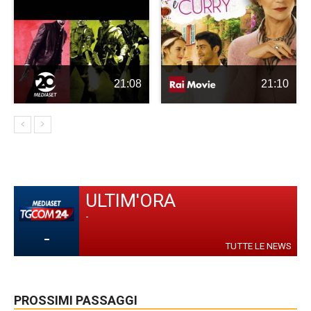
21:08
21:10
ULTIM'ORA
-
-
TUTTE LE NEWS
PROSSIMI PASSAGGI