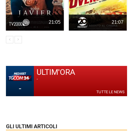
21:05
21:07
ULTIM'ORA
-
-
TUTTE LE NEWS
GLI ULTIMI ARTICOLI