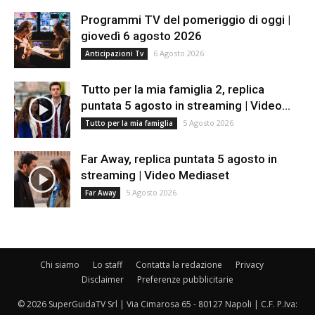
Programmi TV del pomeriggio di oggi |
giovedì 6 agosto 2026
6 Agosto 2026
Anticipazioni Tv
Tutto per la mia famiglia 2, replica
puntata 5 agosto in streaming | Video...
5 Agosto 2026
Tutto per la mia famiglia
Far Away, replica puntata 5 agosto in
streaming | Video Mediaset
5 Agosto 2026
Far Away
Chi siamo
Lo staff
Contatta la redazione
Privacy
Disclaimer
Preferenze pubblicitarie
© 2026 SuperGuidaTV Srl | Via Cimarosa 65 - 80127 Napoli | C.F. P.Iva: