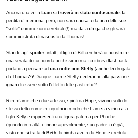
Ancora una volta
Liam si troverà in stato confusionale
: la
perdita di memoria, però, non sarà causata da una delle sue
“solite” commozioni cerebrali (!) ma dalla droga che gli sarà
somministrata di nascosto da Thomas!
Stando agli
spoiler
, infatti, il figlio di Bill cercherà di ricostruire
una serata di cui ricorda pochissimo ma i cui brevi flashback
portano a pensare ad
una notte con Steffy
(anche lei drogata
da Thomas?)! Dunque Liam e Steffy cederanno alla passione
ignari di essere sotto l’effetto delle pasticche?
Ricordiamo che i due adesso, spinti da Hope, vivono sotto lo
stesso tetto come coinquilini in modo che Liam sia vicino alla
figlia Kelly e rappresenti una figura paterna per Phoebe
(quando in realtà, e inconsapevolmente, suo padre lo è già,
visto che si tratta di
Beth
, la bimba avuta da Hope e creduta