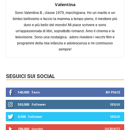
Valentina
Sono Valentina B., classe 1979, marchigiana. Ho un marito e un
bimbo bellissimo e faccio la mamma a tempo pieno, il mestiere più
duro e più bello del mondo! Mi piace scrivere e sono
un'appassionata di libri, soprattutto romanzi. Amo il cinema e la
televisione. Sono una nostalgica : adoro rivedere i vecchi film e
programmi della mia infanzia e adolescenza e mi commuovo
sempre!
SEGUICI SUI SOCIAL
540,000
Fans
MI PIACE
550,000
Follower
SEGUI
9,300
Follower
SEGUI
290,000
Iscritti
ISCRIVITI