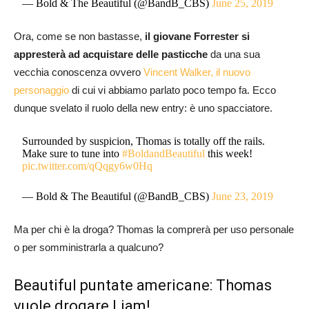
— Bold & The Beautiful (@BandB_CBS)
June 25, 2019
Ora, come se non bastasse,
il giovane Forrester si
appresterà ad acquistare delle pasticche
da una sua
vecchia conoscenza ovvero
Vincent Walker, il nuovo
personaggio
di cui vi abbiamo parlato poco tempo fa. Ecco
dunque svelato il ruolo della new entry: è uno spacciatore.
Surrounded by suspicion, Thomas is totally off the rails.
Make sure to tune into
#BoldandBeautiful
this week!
pic.twitter.com/qQqgy6w0Hq
— Bold & The Beautiful (@BandB_CBS)
June 23, 2019
Ma per chi è la droga? Thomas la comprerà per uso personale
o per somministrarla a qualcuno?
Beautiful puntate americane: Thomas
vuole drogare Liam!