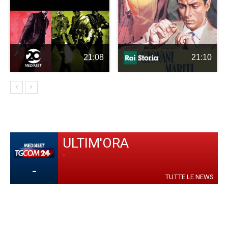
21:08
21:10
ULTIM'ORA
-
-
TUTTE LE NEWS