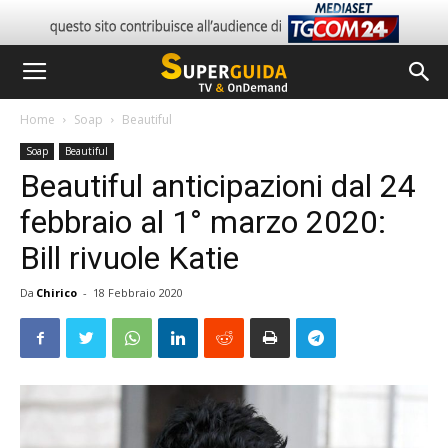
Home
Soap
Beautiful
Soap
Beautiful
Beautiful anticipazioni dal 24
febbraio al 1° marzo 2020:
Bill rivuole Katie
Da
Chirico
-
18 Febbraio 2020