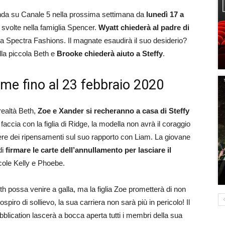
onda su Canale 5 nella prossima settimana da
lunedì 17 a
svolte nella famiglia Spencer.
Wyatt chiederà al padre di
 la Spectra Fashions. Il magnate esaudirà il suo desiderio?
lla piccola Beth e
Brooke chiederà aiuto a Steffy
.
rame fino al 23 febbraio 2020
realtà Beth,
Zoe e Xander si recheranno a casa di Steffy
faccia con la figlia di Ridge, la modella non avrà il coraggio
avere dei ripensamenti sul suo rapporto con Liam. La giovane
di
firmare le carte dell’annullamento per lasciare il
cole Kelly e Phoebe.
th possa venire a galla, ma la figlia Zoe prometterà di non
spiro di sollievo, la sua carriera non sarà più in pericolo! Il
lication lascerà a bocca aperta tutti i membri della sua