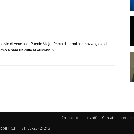
e vie di Acacias e Puente Viejo. Prima di darmi alla pazza gioia al
ermo a bere un caffè al Vulcano. ?
Chi siamo
Lo staff
Contatta la redazi
oli | C.F. P.Iva: 08723421213