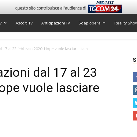
V
Ascolti Tv
Anticipazioni Tv
Soap opera
Reality Sho
dal 17 al 23 febbraio 2020: Hope vuole lasciare Liam
S
azioni dal 17 al 23
ope vuole lasciare