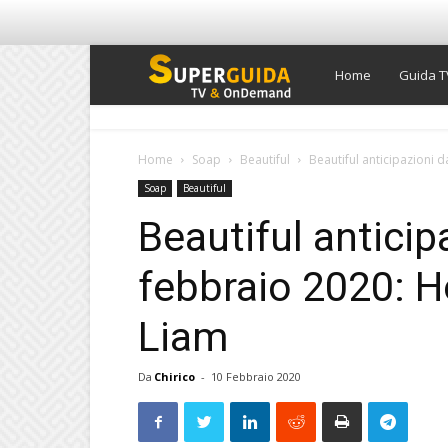
Super
Home
Guida T
Guida
Home
Soap
Beautiful
Beautiful anticipazioni 
Soap
Beautiful
TV
Beautiful anticip
febbraio 2020: H
Liam
Da
Chirico
-
10 Febbraio 2020