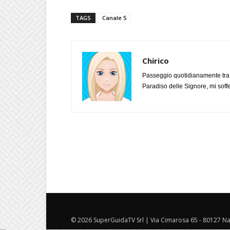
TAGS
Canale 5
Chirico
Passeggio quotidianamente tra l
Paradiso delle Signore, mi soff
© 2026 SuperGuidaTV Srl | Via Cimarosa 65 - 80127 Nap