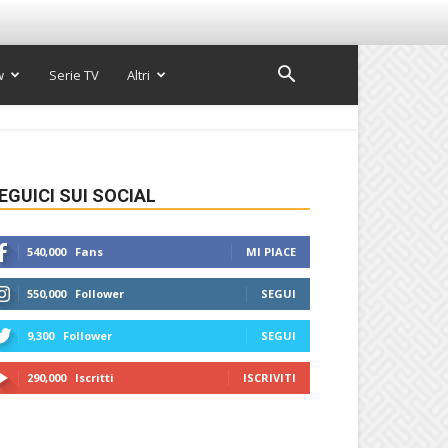
w
Serie TV
Altri
EGUICI SUI SOCIAL
540,000
Fans
MI PIACE
550,000
Follower
SEGUI
9,300
Follower
SEGUI
290,000
Iscritti
ISCRIVITI