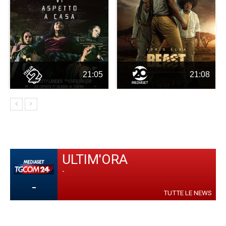
21:05
21:08
ULTIM'ORA
-
-
TUTTE LE NEWS