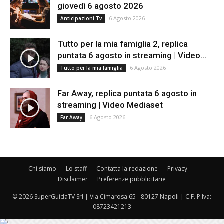
giovedì 6 agosto 2026
6 Agosto 2026
Anticipazioni Tv
Tutto per la mia famiglia 2, replica
puntata 6 agosto in streaming | Video...
6 Agosto 2026
Tutto per la mia famiglia
Far Away, replica puntata 6 agosto in
streaming | Video Mediaset
6 Agosto 2026
Far Away
Chi siamo
Lo staff
Contatta la redazione
Privacy
Disclaimer
Preferenze pubblicitarie
© 2026 SuperGuidaTV Srl | Via Cimarosa 65 - 80127 Napoli | C.F. P.Iva:
08723421213