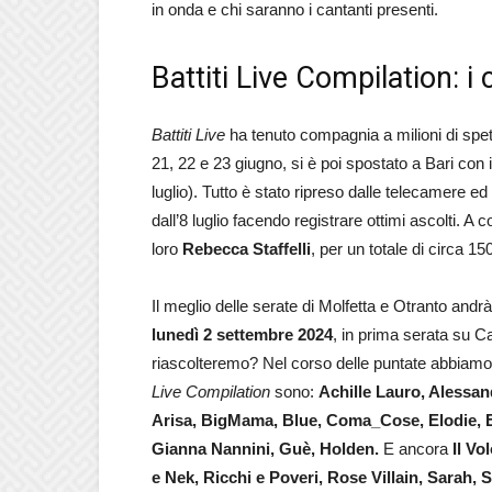
in onda e chi saranno i cantanti presenti.
Battiti Live Compilation: i
Battiti Live
ha tenuto compagnia a milioni di spetta
21, 22 e 23 giugno, si è poi spostato a Bari con 
luglio). Tutto è stato ripreso dalle telecamere e
dall’8 luglio facendo registrare ottimi ascolti. A
loro
Rebecca Staffelli
, per un totale di circa 150 
Il meglio delle serate di Molfetta e Otranto andr
lunedì 2 settembre 2024
, in prima serata su C
riascolteremo? Nel corso delle puntate abbiamo vis
Live Compilation
sono:
Achille Lauro, Alessa
Arisa, BigMama, Blue, Coma_Cose, Elodie, E
Gianna Nannini, Guè, Holden.
E ancora
Il Vo
e Nek, Ricchi e Poveri, Rose Villain, Sarah,