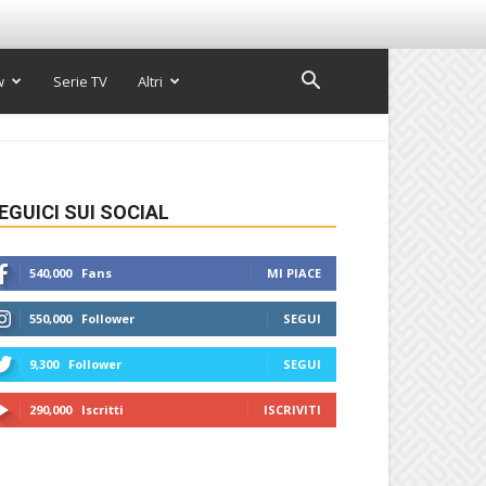
w
Serie TV
Altri
EGUICI SUI SOCIAL
540,000
Fans
MI PIACE
550,000
Follower
SEGUI
9,300
Follower
SEGUI
290,000
Iscritti
ISCRIVITI