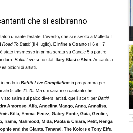
 cantanti che si esibiranno
tori durante l’estate. L’evento, che si è svolto a Molfetta il
il
Road To Battiti
(il 4 luglio). E infine a Otranto (il 6 e il 7
d è stato trasmesso in prima serata su Canale 5 a partire
 condurre
Battiti Live
sono stati
Ilary Blasi e Alvin
. Accanto a
esibizioni di artisti.
à in onda in
Battiti Live Compilation
in programma per
anale 5, alle 21.20. Ma chi saranno i cantanti che
to salire sul palco diversi artisti, quelli scelti per
Battiti
ndra Amoroso, Alfa, Angelina Mango, Anna, Annalisa,
mis Killa, Emma, Fedez, Gabry Ponte, Gaia, Geolier,
lo, Irama, Mahmood, Mida, Paola & Chiara, Petit, Renga
 Sophie and the Giants, Tananai, The Kolors e Tony Effe
.