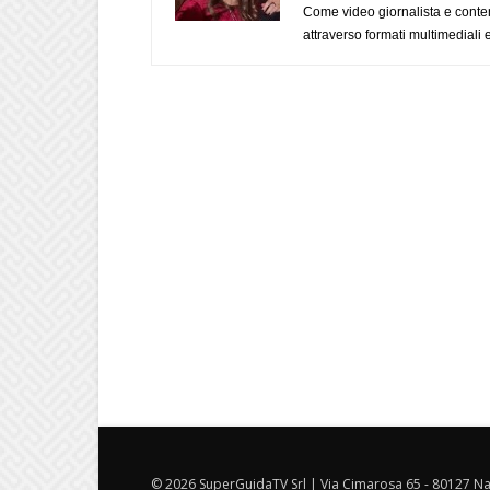
Come video giornalista e conte
attraverso formati multimediali e
© 2026 SuperGuidaTV Srl | Via Cimarosa 65 - 80127 Nap