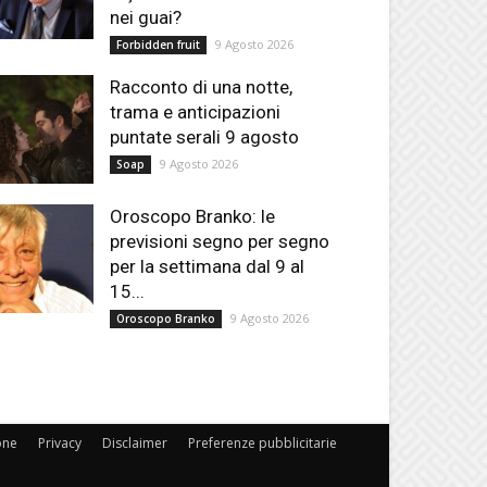
nei guai?
9 Agosto 2026
Forbidden fruit
Racconto di una notte,
trama e anticipazioni
puntate serali 9 agosto
9 Agosto 2026
Soap
Oroscopo Branko: le
previsioni segno per segno
per la settimana dal 9 al
15...
9 Agosto 2026
Oroscopo Branko
one
Privacy
Disclaimer
Preferenze pubblicitarie