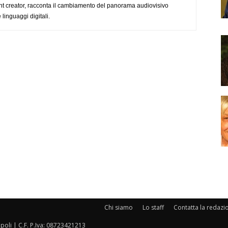
nt creator, racconta il cambiamento del panorama audiovisivo
 linguaggi digitali.
Chi siamo
Lo staff
Contatta la redazi
oli | C.F. P.Iva: 08723421213