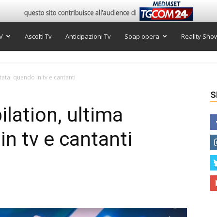
V
Ascolti Tv
Anticipazioni Tv
Soap opera
Reality Sho
tata: quando in tv e cantanti
S
ilation, ultima
n tv e cantanti