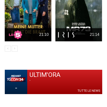
21:10
21:14
ULTIM'ORA
-
-
TUTTE LE NEWS