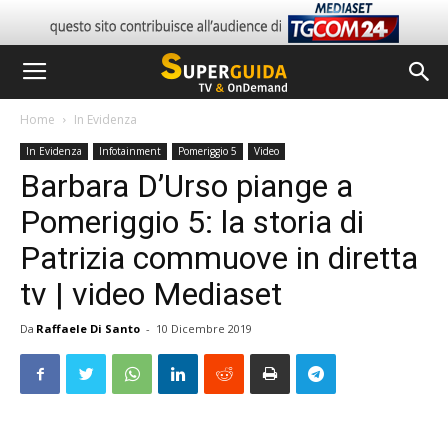
Home
In Evidenza
In Evidenza
Infotainment
Pomeriggio 5
Video
Barbara D’Urso piange a
Pomeriggio 5: la storia di
Patrizia commuove in diretta
tv | video Mediaset
Da
Raffaele Di Santo
-
10 Dicembre 2019