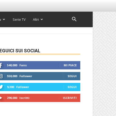
w
Serie TV
Altri
EGUICI SUI SOCIAL
540,000
Fans
MI PIACE
550,000
Follower
SEGUI
9,300
Follower
SEGUI
290,000
Iscritti
ISCRIVITI