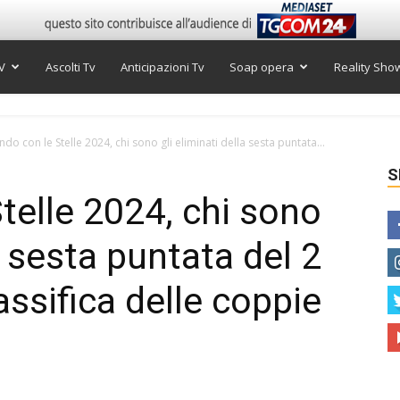
V
Ascolti Tv
Anticipazioni Tv
Soap opera
Reality Sho
ndo con le Stelle 2024, chi sono gli eliminati della sesta puntata...
S
telle 2024, chi sono
a sesta puntata del 2
ssifica delle coppie