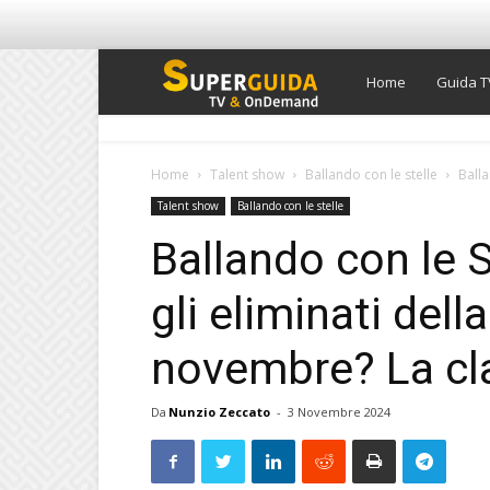
Super
Home
Guida T
Guida
Home
Talent show
Ballando con le stelle
Balla
Talent show
Ballando con le stelle
TV
Ballando con le S
gli eliminati dell
novembre? La cla
Da
Nunzio Zeccato
-
3 Novembre 2024