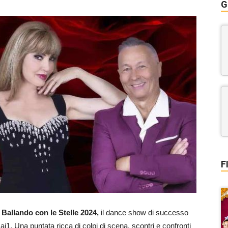
G
F
i
Ballando con le Stelle 2024,
il dance show di successo
i1. Una puntata ricca di colpi di scena, scontri e confronti