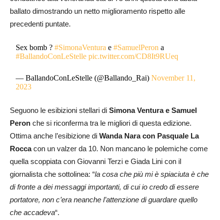
ballato dimostrando un netto miglioramento rispetto alle
precedenti puntate.
Sex bomb ?
#SimonaVentura
e
#SamuelPeron
a
#BallandoConLeStelle
pic.twitter.com/CD8It9RUeq
— BallandoConLeStelle (@Ballando_Rai)
November 11,
2023
Seguono le esibizioni stellari di
Simona Ventura e Samuel
Peron
che si riconferma tra le migliori di questa edizione.
Ottima anche l’esibizione di
Wanda Nara con Pasquale La
Rocca
con un valzer da 10. Non mancano le polemiche come
quella scoppiata con Giovanni Terzi e Giada Lini con il
giornalista che sottolinea: “
l
a cosa che più mi è spiaciuta è che
di fronte a dei messaggi importanti, di cui io credo di essere
portatore, non c’era neanche l’attenzione di guardare quello
che accadeva
“.