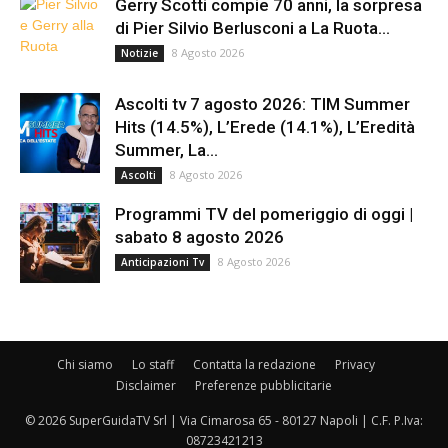
Gerry Scotti compie 70 anni, la sorpresa
di Pier Silvio Berlusconi a La Ruota...
8 Agosto 2026
Notizie
Ascolti tv 7 agosto 2026: TIM Summer
Hits (14.5%), L’Erede (14.1%), L’Eredità
Summer, La...
8 Agosto 2026
Ascolti
Programmi TV del pomeriggio di oggi |
sabato 8 agosto 2026
8 Agosto 2026
Anticipazioni Tv
Chi siamo
Lo staff
Contatta la redazione
Privacy
Disclaimer
Preferenze pubblicitarie
© 2026 SuperGuidaTV Srl | Via Cimarosa 65 - 80127 Napoli | C.F. P.Iva:
08723421213