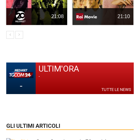
21:08
21:10
ULTIM'ORA
-
-
TUTTE LE NEWS
GLI ULTIMI ARTICOLI