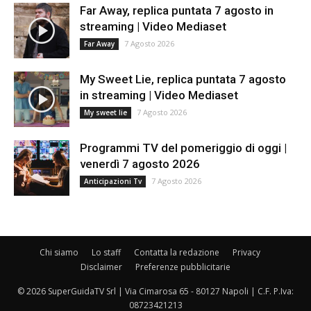
Far Away, replica puntata 7 agosto in
streaming | Video Mediaset
7 Agosto 2026
Far Away
My Sweet Lie, replica puntata 7 agosto
in streaming | Video Mediaset
7 Agosto 2026
My sweet lie
Programmi TV del pomeriggio di oggi |
venerdì 7 agosto 2026
7 Agosto 2026
Anticipazioni Tv
Chi siamo
Lo staff
Contatta la redazione
Privacy
Disclaimer
Preferenze pubblicitarie
© 2026 SuperGuidaTV Srl | Via Cimarosa 65 - 80127 Napoli | C.F. P.Iva:
08723421213