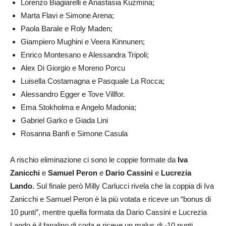
Lorenzo Biagiarelli e Anastasia Kuzmina;
Marta Flavi e Simone Arena;
Paola Barale e Roly Maden;
Giampiero Mughini e Veera Kinnunen;
Enrico Montesano e Alessandra Tripoli;
Alex Di Giorgio e Moreno Porcu
Luisella Costamagna e Pasquale La Rocca;
Alessandro Egger e Tove Villfor.
Ema Stokholma e Angelo Madonia;
Gabriel Garko e Giada Lini
Rosanna Banfi e Simone Casula
A rischio eliminazione ci sono le coppie formate da
Iva
Zanicchi
e
Samuel Peron
e
Dario Cassini
e
Lucrezia
Lando
. Sul finale però Milly Carlucci rivela che la coppia di Iva
Zanicchi e Samuel Peron è la più votata e riceve un
“bonus di
10 punti”, mentre quella formata da Dario Cassini e Lucrezia
Lando è il fanalino di coda e riceve un
malus di -10 punti.