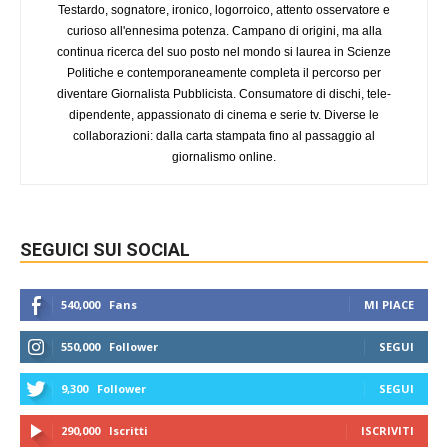
Testardo, sognatore, ironico, logorroico, attento osservatore e
curioso all'ennesima potenza. Campano di origini, ma alla
continua ricerca del suo posto nel mondo si laurea in Scienze
Politiche e contemporaneamente completa il percorso per
diventare Giornalista Pubblicista. Consumatore di dischi, tele-
dipendente, appassionato di cinema e serie tv. Diverse le
collaborazioni: dalla carta stampata fino al passaggio al
giornalismo online.
SEGUICI SUI SOCIAL
540,000
Fans
MI PIACE
550,000
Follower
SEGUI
9,300
Follower
SEGUI
290,000
Iscritti
ISCRIVITI