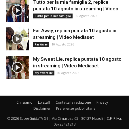
Tutto per la mia famiglia 2, replica
puntata 10 agosto in streaming | Video...
10 Agosto 2026
Tutto per la mia famiglia
Far Away, replica puntata 10 agosto in
streaming | Video Mediaset
10 Agosto 2026
Far Away
My Sweet Lie, replica puntata 10 agosto
in streaming | Video Mediaset
10 Agosto 2026
My sweet lie
Chi siamo
Lo staff
Contatta la redazione
Privacy
Disclaimer
Preferenze pubblicitarie
© 2026 SuperGuidaTV Srl | Via Cimarosa 65 - 80127 Napoli | C.F. P.Iva:
08723421213