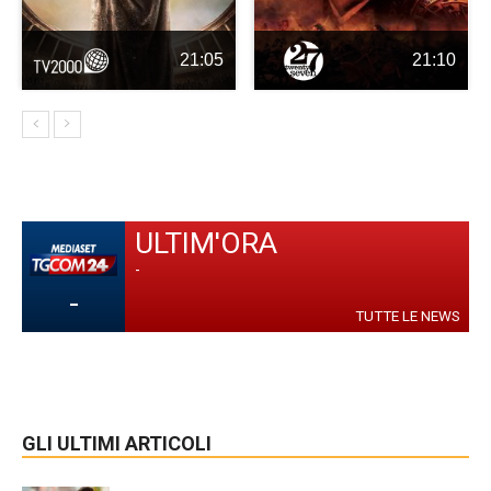
21:05
21:10
ULTIM'ORA
-
-
TUTTE LE NEWS
GLI ULTIMI ARTICOLI