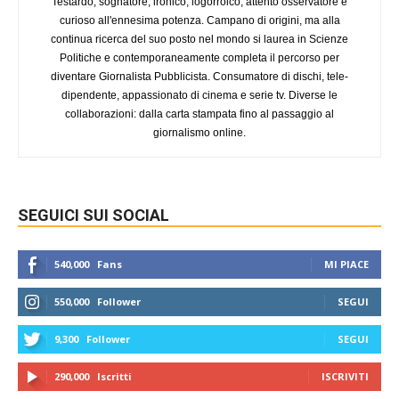
Testardo, sognatore, ironico, logorroico, attento osservatore e
curioso all'ennesima potenza. Campano di origini, ma alla
continua ricerca del suo posto nel mondo si laurea in Scienze
Politiche e contemporaneamente completa il percorso per
diventare Giornalista Pubblicista. Consumatore di dischi, tele-
dipendente, appassionato di cinema e serie tv. Diverse le
collaborazioni: dalla carta stampata fino al passaggio al
giornalismo online.
SEGUICI SUI SOCIAL
540,000
Fans
MI PIACE
550,000
Follower
SEGUI
9,300
Follower
SEGUI
290,000
Iscritti
ISCRIVITI