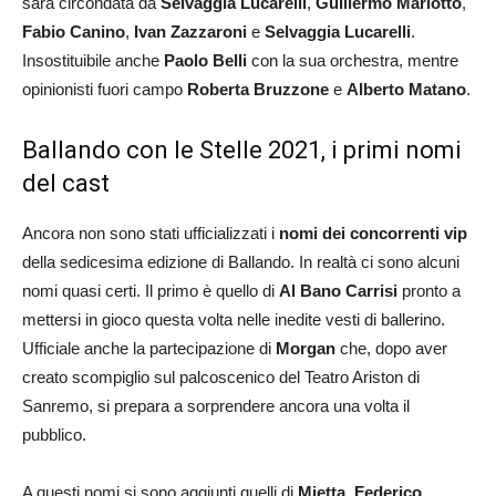
sarà circondata da
Selvaggia Lucarelli
,
Guillermo Mariotto
,
Fabio Canino
,
Ivan Zazzaroni
e
Selvaggia Lucarelli
.
Insostituibile anche
Paolo Belli
con la sua orchestra, mentre
opinionisti fuori campo
Roberta Bruzzone
e
Alberto Matano
.
Ballando con le Stelle 2021, i primi nomi
del cast
Ancora non sono stati ufficializzati i
nomi dei concorrenti vip
della sedicesima edizione di Ballando. In realtà ci sono alcuni
nomi quasi certi. Il primo è quello di
Al Bano Carrisi
pronto a
mettersi in gioco questa volta nelle inedite vesti di ballerino.
Ufficiale anche la partecipazione di
Morgan
che, dopo aver
creato scompiglio sul palcoscenico del Teatro Ariston di
Sanremo, si prepara a sorprendere ancora una volta il
pubblico.
A questi nomi si sono aggiunti quelli di
Mietta
,
Federico