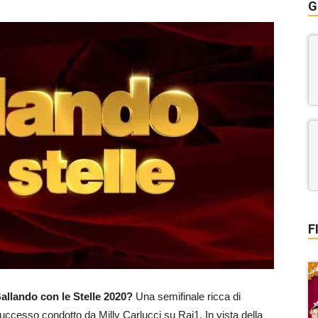
G
F
Ballando con le Stelle 2020?
Una semifinale ricca di
uccesso condotto da Milly Carlucci su Rai1. In vista della