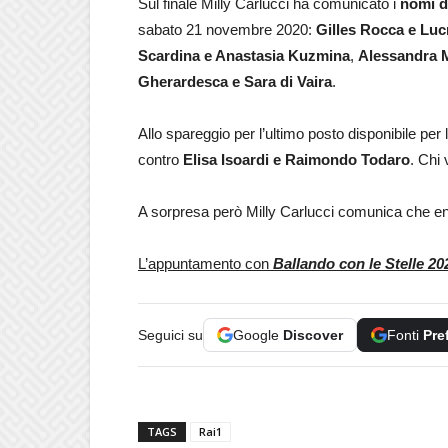
Sul finale Milly Carlucci ha comunicato i
nomi d
sabato 21 novembre 2020:
Gilles Rocca e Luc
Scardina e Anastasia Kuzmina
,
Alessandra M
Gherardesca e Sara di Vaira
.
Allo spareggio per l’ultimo posto disponibile per 
contro
Elisa Isoardi e Raimondo Todaro
. Chi
A sorpresa però Milly Carlucci comunica che e
L’appuntamento con
Ballando con le Stelle 20
Seguici su
Google
Discover
Fonti
Pre
TAGS
Rai1