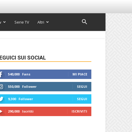
w
Serie TV
Altri
EGUICI SUI SOCIAL
540,000
Fans
MI PIACE
550,000
Follower
SEGUI
9,300
Follower
SEGUI
290,000
Iscritti
ISCRIVITI