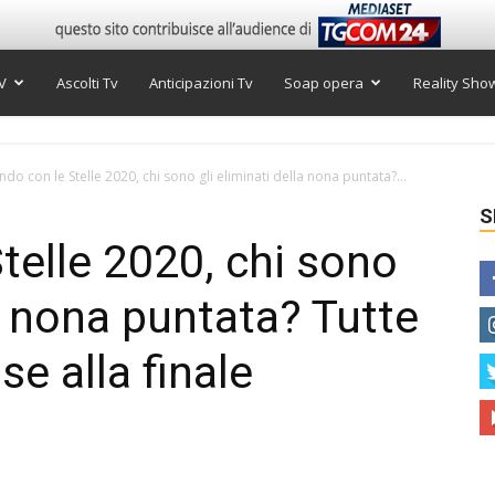
V
Ascolti Tv
Anticipazioni Tv
Soap opera
Reality Sho
ndo con le Stelle 2020, chi sono gli eliminati della nona puntata?...
S
telle 2020, chi sono
la nona puntata? Tutte
e alla finale