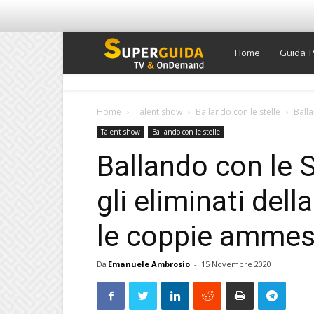
Super
Home
Guida T
Guida
Home
Talent show
Ballando con le stelle
Balla
Talent show
Ballando con le stelle
TV
Ballando con le S
gli eliminati del
le coppie ammess
Da
Emanuele Ambrosio
-
15 Novembre 2020