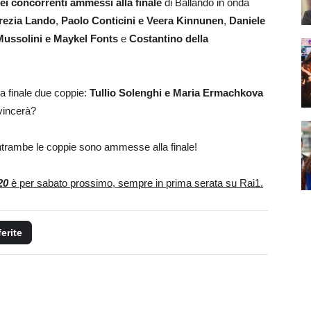
ei concorrenti ammessi alla finale
di Ballando in onda
rezia Lando
,
Paolo Conticini e Veera Kinnunen
,
Daniele
ussolini e Maykel Fonts
e
Costantino della
la finale due coppie:
Tullio Solenghi e Maria Ermachkova
 vincerà?
ntrambe le coppie sono ammesse alla finale!
20
è per sabato prossimo, sempre in prima serata su Rai1.
ferite