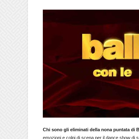
Chi sono gli eliminati della nona puntata di 
emozioni e colpi di scena per il dance show di s