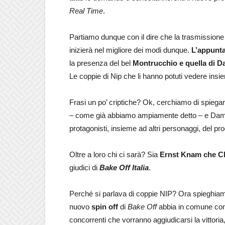
Real Time
.
Partiamo dunque con il dire che la trasmissione p
inizierà nel migliore dei modi dunque.
L’appunta
la presenza del bel
Montrucchio e quella di D
Le coppie di Nip che li hanno potuti vedere insi
Frasi un po’ criptiche? Ok, cerchiamo di spiegar
– come già abbiamo ampiamente detto – e Damia
protagonisti, insieme ad altri personaggi, del p
Oltre a loro chi ci sarà? Sia
Ernst Knam che Cl
giudici di
Bake Off Italia
.
Perché si parlava di coppie NIP? Ora spieghia
nuovo
spin off
di
Bake Off
abbia in comune con i
concorrenti che vorranno aggiudicarsi la vittoria