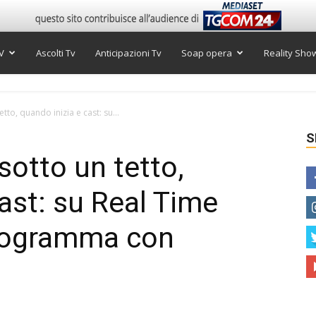
V
Ascolti Tv
Anticipazioni Tv
Soap opera
Reality Sho
tto, quando inizia e cast: su...
S
sotto un tetto,
ast: su Real Time
programma con