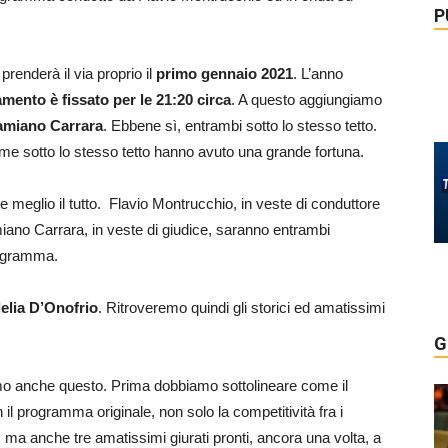
P
renderà il via proprio il
primo gennaio 2021
. L’anno
mento è fissato per le 21:20 circa
. A questo aggiungiamo
amiano Carrara
. Ebbene sì, entrambi sotto lo stesso tetto.
eme sotto lo stesso tetto hanno avuto una grande fortuna.
e meglio il tutto. Flavio Montrucchio, in veste di conduttore
no Carrara, in veste di giudice, saranno entrambi
rogramma.
elia D’Onofrio
. Ritroveremo quindi gli storici ed amatissimi
G
mo anche questo. Prima dobbiamo sottolineare come il
l programma originale, non solo la competitività fra i
, ma anche tre amatissimi giurati pronti, ancora una volta, a