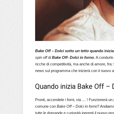
Bake Off – Dolci sotto un tetto
quando inizia
spin off
di
Bake Off- Dolci in forno
. A condurl
ricche di competitività, ma anche di amore, fra: fa
news sul programma che inizierà con il nuovo an
Quando inizia Bake Off – D
Pronti, accendete i forni, via … ! Funzionerà un
comune con
Bake Off – Dolci in forno
? Andiamo
tutte le domande e curiosità inerenti il nuovo 