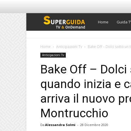
Super
Home
Guida T
Guida
Home
Anticipazioni Tv
Bake Off – Dolci sotto un te
Anticipazioni Tv
TV
Bake Off – Dolci 
quando inizia e c
arriva il nuovo 
Montrucchio
Da
Alessandra Solmi
-
28 Dicembre 2020