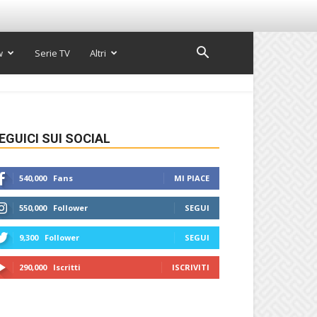
w
Serie TV
Altri
EGUICI SUI SOCIAL
540,000
Fans
MI PIACE
550,000
Follower
SEGUI
9,300
Follower
SEGUI
290,000
Iscritti
ISCRIVITI