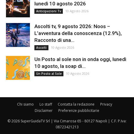
lunedì 10 agosto 2026
10 Agosto 2026
Anticipazioni Tv
Ascolti tv, 9 agosto 2026: Noos –
L’avventura della conoscenza (12.9%),
Racconto di una...
10 Agosto 2026
Ascolti
Un Posto al sole non in onda oggi, lunedì
10 agosto, la soap di...
10 Agosto 2026
Un Posto al Sole
Chi siamo
Lo staff
Contatta la redazione
Privacy
Disclaimer
Preferenze pubblicitarie
© 2026 SuperGuidaTV Srl | Via Cimarosa 65 - 80127 Napoli | C.F. P.Iva:
08723421213