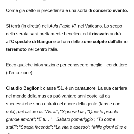
Come già detto in precedenza è una sorta di
concerto evento
.
Si terrà (in diretta) nell’
Aula Paolo VI,
nel Vaticano. Lo scopo
della serata sarà prettamente benefico, ed il
ricavato
andrà
all’
Ospedale di Bangui e
ad una delle
zone colpite da
ll’ultimo
terremoto
nel centro Italia.
Ecco qualche informazione per conoscere meglio il conduttore
(d’eccezione):
Claudio Baglioni
: classe ‘51, è un cantautore. La sua carriera
nel mondo della musica può vantare anni costellati da
successi che sono entrati nel cuore della gente (fans e non
solo), del calibro di: “
Avrai
”; “
Signora Lia”
; “
Questo piccolo
grande amore”
; “
E tu…
”; “
Sabato pomeriggio
”; “
Tu come
stai?
”; “
Strada facendo
”; “
La vita è adesso
”; “
Mille giorni di te e