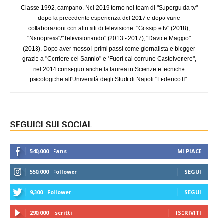
Classe 1992, campano. Nel 2019 torno nel team di "Superguida tv"
dopo la precedente esperienza del 2017 e dopo varie
collaborazioni con altri siti di televisione: "Gossip e tv" (2018);
"Nanopress"/"Televisionando" (2013 - 2017); "Davide Maggio"
(2013). Dopo aver mosso i primi passi come giornalista e blogger
grazie a "Corriere del Sannio" e "Fuori dal comune Castelvenere",
nel 2014 conseguo anche la laurea in Scienze e tecniche
psicologiche all'Università degli Studi di Napoli "Federico II".
SEGUICI SUI SOCIAL
540,000
Fans
MI PIACE
550,000
Follower
SEGUI
9,300
Follower
SEGUI
290,000
Iscritti
ISCRIVITI