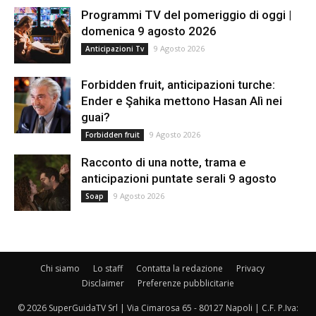
Programmi TV del pomeriggio di oggi |
domenica 9 agosto 2026
9 Agosto 2026
Anticipazioni Tv
Forbidden fruit, anticipazioni turche:
Ender e Şahika mettono Hasan Alì nei
guai?
9 Agosto 2026
Forbidden fruit
Racconto di una notte, trama e
anticipazioni puntate serali 9 agosto
9 Agosto 2026
Soap
Chi siamo
Lo staff
Contatta la redazione
Privacy
Disclaimer
Preferenze pubblicitarie
© 2026 SuperGuidaTV Srl | Via Cimarosa 65 - 80127 Napoli | C.F. P.Iva: