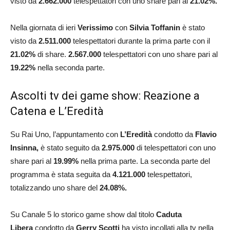
visto da
2.662
.000
telespettatori con uno share pari al
21.02
%.
Nella giornata di ieri
Verissimo
con
Silvia Toffanin
è stato
visto da
2.511
.000
telespettatori durante la prima parte con il
21.02
%
di share.
2.567
.000
telespettatori con uno share pari al
19.22%
nella seconda parte.
Ascolti tv dei game show: Reazione a
Catena e L’Eredità
Su Rai Uno, l’appuntamento con
L’Eredità
condotto da
Flavio
Insinna,
è stato seguito da
2.975
.000
di telespettatori con uno
share pari al
19.99%
nella prima parte. La seconda parte del
programma è stata seguita da
4.121
.000
telespettatori,
totalizzando uno share del
24.08
%.
Su Canale 5 lo storico game show dal titolo
Caduta
Libera
condotto da
Gerry Scotti
ha visto incollati alla tv nella