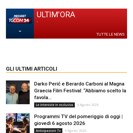
ULTIM'ORA
-
-
TUTTE LE NEWS
GLI ULTIMI ARTICOLI
Darko Perić e Berardo Carboni al Magna
Graecia Film Festival: “Abbiamo scelto la
favola...
6 Agosto 2026
Le interviste in esclusiva
Programmi TV del pomeriggio di oggi |
giovedì 6 agosto 2026
6 Agosto 2026
Anticipazioni Tv