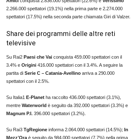
Amici
conquista 2.836.000 spettatori (22.6%) e
Verissimo
2.266.000 spettatori (19.1%) nella prima parte e 2.274.000
spettatori (17.5%) nella seconda parte chiamata Giri di Valzer.
Share dei programmi delle altre reti
televisive
Su Rai2
Paesi che Vai
conquista 459.000 spettatori con il
3.4% e
Origini
416.000 spettatori con il 3.4%. A seguire la
partita di
Serie C – Catania-Avellino
arriva a 290.000
spettatori con il 2.5%.
Su Italia1
E-Planet
ha raccolto 436.000 spettatori (3.1%),
mentre
Waterworld
è seguito da 392.000 spettatori (3.3%) e
Magnum P.I.
396.000 spettatori (3.2%).
Su Rai3
TgRegione
informa 2.064.000 spettatori (14.5%);
In
Mezz’Ora
è seguito da 984.000 spettatori (7.7%) nella prima