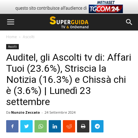
Home
Ascolti
Ascolti
Auditel, gli Ascolti tv di: Affari
Tuoi (23.6%), Striscia la
Notizia (16.3%) e Chissà chi
è (3.6%) | Lunedì 23
settembre
Da
Nunzio Zeccato
-
24 Settembre 2024