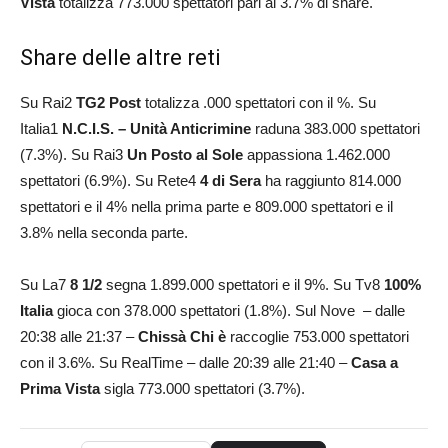
Vista
totalizza 773.000 spettatori pari al 3.7% di share.
Share delle altre reti
Su Rai2
TG2 Post
totalizza .000 spettatori con il %. Su
Italia1
N.C.I.S. – Unità Anticrimine
raduna 383.000 spettatori
(7.3%). Su Rai3
Un Posto al Sole
appassiona 1.462.000
spettatori (6.9%). Su Rete4
4 di Sera
ha raggiunto 814.000
spettatori e il 4% nella prima parte e 809.000 spettatori e il
3.8% nella seconda parte.
Su La7
8 1/2
segna 1.899.000 spettatori e il 9%. Su Tv8
100%
Italia
gioca con 378.000 spettatori (1.8%). Sul Nove – dalle
20:38 alle 21:37 –
Chissà Chi è
raccoglie 753.000 spettatori
con il 3.6%. Su RealTime – dalle 20:39 alle 21:40 –
Casa a
Prima Vista
sigla 773.000 spettatori (3.7%).