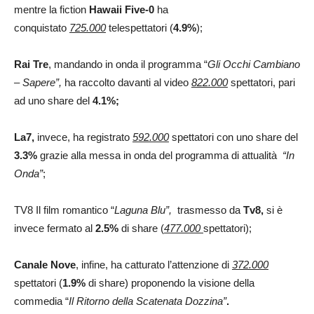
mentre la fiction
Hawaii Five-0
ha
conquistato
725.000
telespettatori (
4.9%
);
Rai Tre
, mandando in onda il programma “
Gli Occhi Cambiano
– Sapere”,
ha raccolto davanti al video
822.000
spettatori, pari
ad uno share del
4.1%;
La7,
invece, ha registrato
592.000
spettatori con uno share del
3.3%
grazie alla messa in onda del programma di attualità
“
In
Onda”
;
TV8
Il film romantico “
Laguna Blu”,
trasmesso da
Tv8,
si è
invece fermato al
2.5%
di share (
477.000
spettatori);
Canale Nove
, infine, ha catturato l’attenzione di
372.000
spettatori (
1.9%
di share) proponendo la visione della
commedia “
Il Ritorno della Scatenata Dozzina”
.