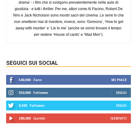
drama’ - i film che si svolgono prevalentemente nelle aule di
giustizia - e tutti i thriller. Per me, attori come Al Pacino, Robert De
Niro e Jack Nicholson sono mostri sacri del cinema. Le serie tv che
non smetterei mai di rivedere, invece, sono ‘Gomorra’, ‘How to get
away with murder’ e ‘Lie to me’ (anche se vorrei trovare il tempo
per vedere ‘House of cards’ e ‘Mad Men’).
SEGUICI SUI SOCIAL
540,000
Fans
MI PIACE
550,000
Follower
SEGUI
9,300
Follower
SEGUI
290,000
Iscritti
ISCRIVITI