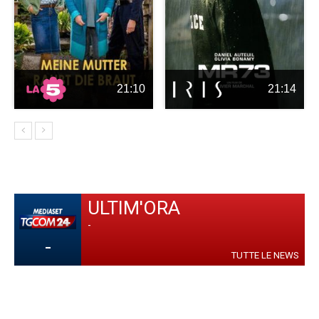
21:10
21:14
ULTIM'ORA
-
-
TUTTE LE NEWS