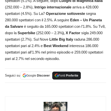
spettatori (5.1%). A seguire, dopo
Luoghi di Magnifica Italia
(292.000 – 2.8%),
Intrigo internazionale
arriva a 428.000
spettatori (4.5%). Su La7
Operazione sottoveste
segna
280.000 spettatori con il 2.5%. A seguire
Eden – Un Pianeta
da Salvare
è seguito da 165.000 spettatori con l’1.8%. Su Tv8,
dopo la
Superbike
(252.000 – 2.3%
), X Factor
sigla 249.000
spettatori (2.7%). Sul Nove
Little Big Italy
raduna 286.000
spettatori pari al 2.4% e
Best Weekend
interessa 186.000
spettatori pari all’1.9% nel primo episodio e 259.000 spettatori
pari al 2.7% nel secondo episodio.
Seguici su
Google
Discover
Fonti
Preferite