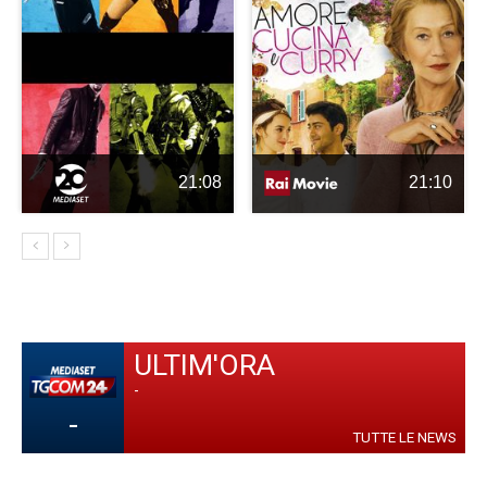
21:08
21:10
ULTIM'ORA
-
-
TUTTE LE NEWS