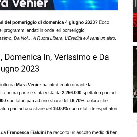
mmi del pomeriggio di domenica 4 giugno 2023?
Ecco i
 dei programmi andati in onda ieri pomeriggio,
ssimo, Da Noi… A Ruota Libera, L’Eredità e Avanti un altro.
ici, Domenica In, Verissimo e Da
giugno 2023
dotto da
Mara
Venier
ha intrattenuto durante la
 La prima parte è stata vista da
2.256.000
spettatori pari ad
000
spettatori pari ad uno share del
16.70
%
, coloro che
tatori pari ad uno share del
18.00
%
sono stati i telespettatori
 da
Francesca
Fialdini
ha raccolto un ascolto medio di ben