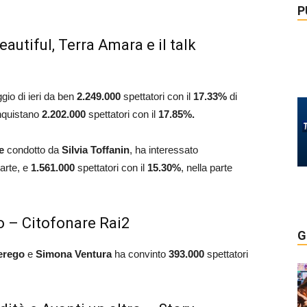
P
autiful, Terra Amara e il talk
ggio di ieri da ben
2.249.000
spettatori con il
17.33
%
di
quistano
2.202.000
spettatori con il
17.85
%.
e
condotto da
Silvia
Toffanin
, ha interessato
parte, e
1.561.000
spettatori con il
15.30
%
, nella parte
 – Citofonare Rai2
G
erego
e
Simona
Ventura
ha convinto
393.000
spettatori