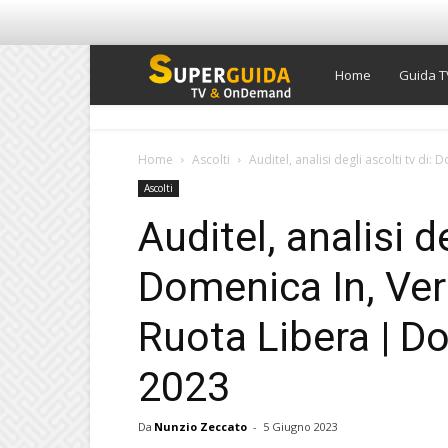
Super
Home
Guida T
Guida
Home
Ascolti
Auditel, analisi degli ascolti tv di:
Ascolti
TV
Auditel, analisi de
Domenica In, Ver
Ruota Libera | D
2023
Da
Nunzio Zeccato
-
5 Giugno 2023