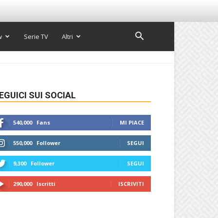
w
Serie TV
Altri
EGUICI SUI SOCIAL
540,000
Fans
MI PIACE
550,000
Follower
SEGUI
9,300
Follower
SEGUI
290,000
Iscritti
ISCRIVITI