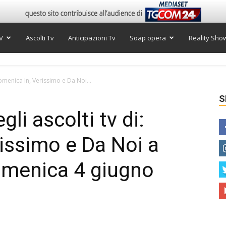
V
Ascolti Tv
Anticipazioni Tv
Soap opera
Reality Sho
 Domenica In, Verissimo e Da Noi...
S
gli ascolti tv di:
issimo e Da Noi a
omenica 4 giugno