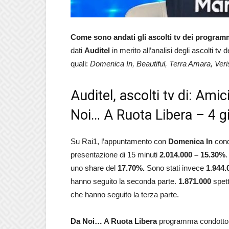
Come sono andati gli ascolti tv dei progra
dati
Auditel
in merito all’analisi degli ascolti tv
quali:
Domenica In, Beautiful, Terra Amara, Veri
Auditel, ascolti tv di: Am
Noi… A Ruota Libera – 4 
Su Rai1, l’appuntamento con
Domenica
In
con
presentazione di 15 minuti
2.014.000
–
15.30
%
.
uno share del
17.70
%.
Sono stati invece
1.944.
hanno seguito la seconda parte.
1.871.000
spet
che hanno seguito la terza parte.
Da Noi… A Ruota Libera
programma condotto