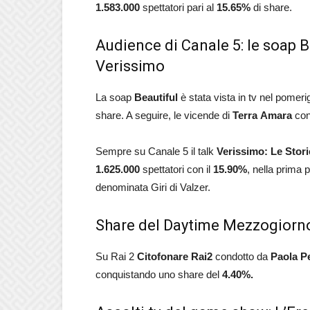
1.583.000
spettatori pari al
15.65
%
di share.
Audience di Canale 5: le soap Be
Verissimo
La soap
Beautiful
è stata vista in tv nel pomeri
share. A seguire, le vicende di
Terra
Amara
con
Sempre su Canale 5 il talk
Verissimo: Le Stori
1.625.000
spettatori con il
15.90
%
, nella prima 
denominata Giri di Valzer.
Share del Daytime Mezzogiorno
Su Rai 2
Citofonare
Rai2
condotto da
Paola
P
conquistando uno share del
4.40
%.