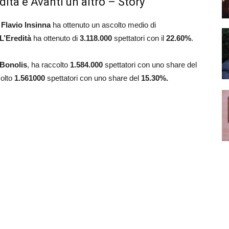
dità e Avanti un altro – Story
a
Flavio
Insinna
ha ottenuto un ascolto medio di
L’Eredità
ha ottenuto di
3.118.000
spettatori con il
22.60
%
.
Bonolis
, ha raccolto
1.584.000
spettatori con uno share del
olto
1.561000
spettatori con uno share del
15.30
%.