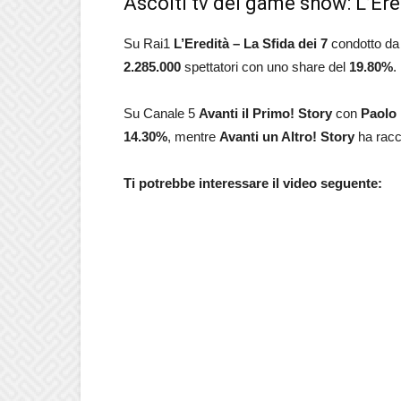
Ascolti tv del game show: L’Ere
Su Rai1
L’Eredità – La Sfida dei 7
condotto d
2.285.000
spettatori con uno share del
19.80
%
.
Su Canale 5
Avanti il Primo! Story
con
Paolo
14.30
%
, mentre
Avanti un Altro! Story
ha racc
Ti potrebbe interessare il video seguente: