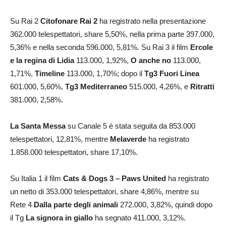
Su Rai 2
Citofonare Rai 2
ha registrato nella presentazione
362.000 telespettatori, share 5,50%, nella prima parte 397.000,
5,36% e nella seconda 596.000, 5,81%. Su Rai 3 il film
Ercole
e la regina di Lidia
113.000, 1,92%,
O anche no
113.000,
1,71%,
Timeline
113.000, 1,70%; dopo il
Tg3
Fuori Linea
601.000, 5,60%,
Tg3 Mediterraneo
515.000, 4,26%, e
Ritratti
381.000, 2,58%.
La Santa Messa
su Canale 5 è stata seguita da 853.000
telespettatori, 12,81%, mentre
Melaverde
ha registrato
1.858.000 telespettatori, share 17,10%.
Su Italia 1 il film
Cats & Dogs 3 – Paws United
ha registrato
un netto di 353.000 telespettatori, share 4,86%, mentre su
Rete 4
Dalla parte degli animali
272.000, 3,82%, quindi dopo
il Tg
La signora in giallo
ha segnato 411.000, 3,12%.