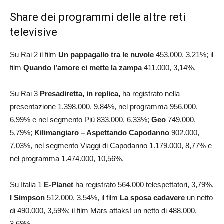
Share dei programmi delle altre reti
televisive
Su Rai 2 il film
Un pappagallo tra le nuvole
453.000, 3,21%; il
film
Quando l’amore ci mette la zampa
411.000, 3,14%.
Su Rai 3
Presadiretta, in replica,
ha registrato nella
presentazione 1.398.000, 9,84%, nel programma 956.000,
6,99% e nel segmento Più 833.000, 6,33%;
Geo
749.000,
5,79%;
Kilimangiaro – Aspettando Capodanno
902.000,
7,03%, nel segmento Viaggi di Capodanno 1.179.000, 8,77% e
nel programma 1.474.000, 10,56%.
Su Italia 1
E-Planet
ha registrato 564.000 telespettatori, 3,79%,
I Simpson
512.000, 3,54%, il film
La sposa cadavere
un netto
di 490.000, 3,59%; il film Mars attaks! un netto di 488.000,
3,69%.