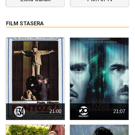
FILM STASERA
21:00
21:07