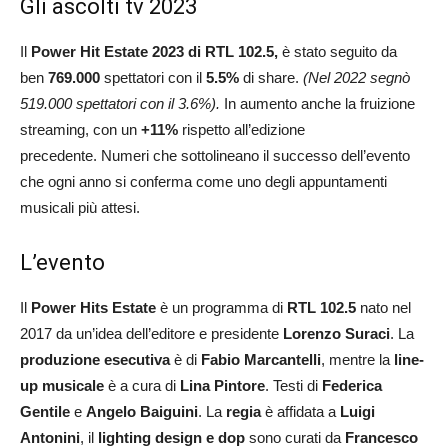
Gli ascolti tv 2023
Il
Power Hit Estate 2023 di RTL 102.5,
è stato seguito da
ben
769.000
spettatori con il
5.5%
di share.
(Nel 2022 segnò
519.000 spettatori con il 3.6%).
In aumento anche la fruizione
streaming, con un
+11%
rispetto all’edizione
precedente. Numeri che sottolineano il successo dell’evento
che ogni anno si conferma come uno degli appuntamenti
musicali più attesi.
L’evento
Il
Power Hits Estate
è un programma di
RTL 102.5
nato nel
2017 da un’idea dell’editore e presidente
Lorenzo Suraci
. La
produzione esecutiva
è di
Fabio Marcantelli
, mentre la
line-
up musicale
è a cura di
Lina Pintore
. Testi di
Federica
Gentile
e
Angelo Baiguini
. La
regia
è affidata a
Luigi
Antonini
, il
lighting design e dop
sono curati da
Francesco