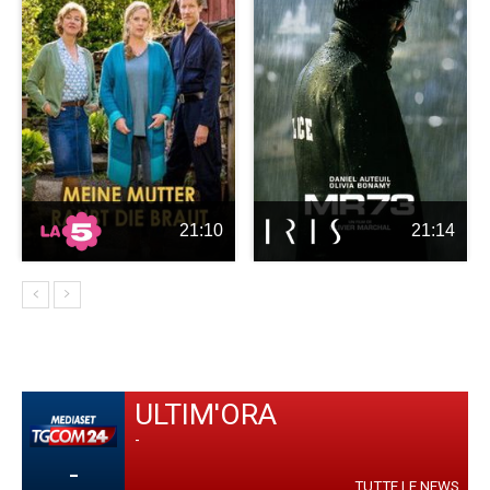
21:10
21:14
ULTIM'ORA
-
-
TUTTE LE NEWS