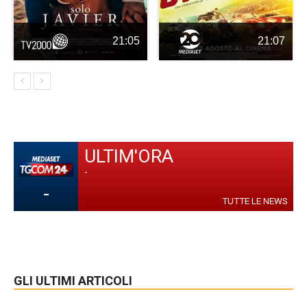
21:05
21:07
ULTIM'ORA
-
-
TUTTE LE NEWS
GLI ULTIMI ARTICOLI