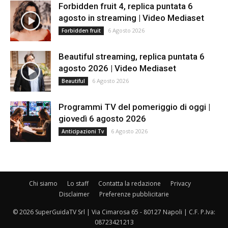
Forbidden fruit 4, replica puntata 6
agosto in streaming | Video Mediaset
6 Agosto 2026
Forbidden fruit
Beautiful streaming, replica puntata 6
agosto 2026 | Video Mediaset
6 Agosto 2026
Beautiful
Programmi TV del pomeriggio di oggi |
giovedì 6 agosto 2026
6 Agosto 2026
Anticipazioni Tv
Chi siamo
Lo staff
Contatta la redazione
Privacy
Disclaimer
Preferenze pubblicitarie
© 2026 SuperGuidaTV Srl | Via Cimarosa 65 - 80127 Napoli | C.F. P.Iva:
08723421213