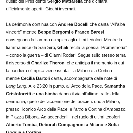
quello del Presidente
Sergio Mattarella
che dichiara
ufficialmente aperti i Giochi invernali.
La cerimonia continua con
Andrea Bocelli
che canta “All’alba
vincerò” mentre
Beppe Bergomi e Franco Baresi
consegnano la fiamma olimpica agli ultimi tedofori. Mentre la
fiamma esce da San Siro,
Ghali
recita la poesia “Promemoria”
– contro la guerra – di Gianni Rodari. Segue sullo stesso tema
il discorso di
Charlize Theron
, che anticipa il momento in cui
la bandiera olimpica viene issata – a Milano e a Cortina –
mentre
Cecilia Bartoli
canta, accompagnata dalle note di
Lang Lang
. Alle 23:20 in punto, all’Arco della Pace,
Samantha
Cristoforetti e una bimba
danno il via all’ultimo tratto della
cerimonia, quello dell’accensione dei bracieri: uno a Milano,
presso l’iconico Arco della Pace, e l’altro a Cortina d’Ampezzo,
in Piazza Dibona. Ad accenderli – nel ruolo di ultimi tedofori –
Alberto Tomba, Deborah Compagnoni a Milano e Sofia
Goggia a Cortina.