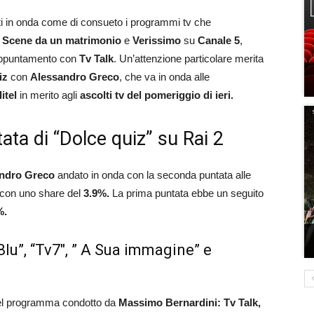
i in onda come di consueto i programmi tv che
.
Scene da un matrimonio
e
Verissimo
su
Canale
5
,
 appuntamento con
Tv
Talk
. Un’attenzione particolare merita
iz
con
Alessandro
Greco
, che va in onda alle
itel
in merito agli
ascolti tv del pomeriggio di ieri.
ata di “Dolce quiz” su Rai 2
ndro
Greco
andato in onda con la seconda puntata alle
con uno share del
3.9%.
La prima puntata ebbe un seguito
%.
 Blu”, “Tv7″, ” A Sua immagine” e
del programma condotto da
Massimo
Bernardini:
Tv Talk,