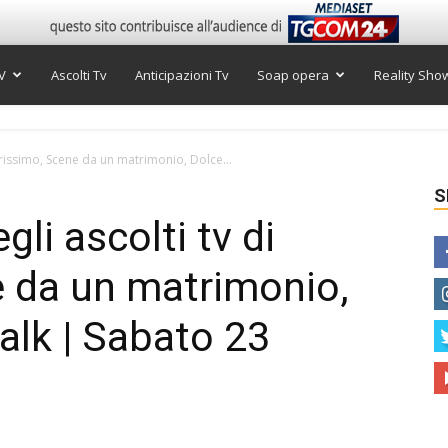
V
Ascolti Tv
Anticipazioni Tv
Soap opera
Reality Sho
 Verissimo, Scene da un matrimonio, Dolce...
S
gli ascolti tv di
e da un matrimonio,
alk | Sabato 23