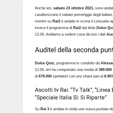
Anche ieri,
sabato 23 ottobre 2021,
sono andat
caratterizzano il sabato pomeriggio degli italiani
mentre su
Rai3
è andato in scena il consueto
invece il programma di
Rai2
dal titolo
Dolce
Qu
12.00. Andiamo a vedere cosa dicono i dati
Aud
Auditel della seconda punt
Dolce Quiz,
programma tv condotto da
Alessa
12.00, ieri ha conquistato una media di
389.000
di
679.000
spettatori con uno share pari al
6.95
Ascolti tv Rai: “Tv Talk”, “Linea
“Speciale Italia Sì: Si Riparte”
Su
Rai 3
è andata in onda una nuova puntata 