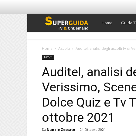
Super
Home
Guida T
Guida
Home
Ascolti
Auditel, analisi degli ascolti tv di
Ascolti
TV
Auditel, analisi de
Verissimo, Scen
Dolce Quiz e Tv T
ottobre 2021
Da
Nunzio Zeccato
-
24 Ottobre 2021