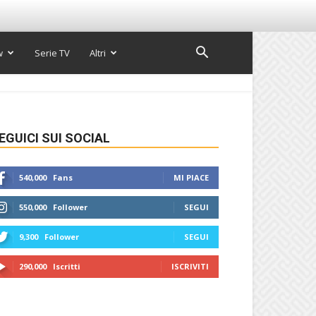
w
Serie TV
Altri
EGUICI SUI SOCIAL
540,000
Fans
MI PIACE
550,000
Follower
SEGUI
9,300
Follower
SEGUI
290,000
Iscritti
ISCRIVITI