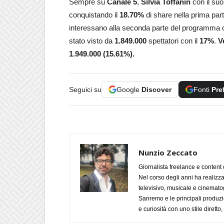
Sempre su
Canale 5
,
Silvia
Toffanin
con il su
conquistando il
18.70
%
di share nella prima pa
interessano alla seconda parte del programma 
stato visto da
1.849.000
spettatori con il
17%
.
Ve
1.949.000
(15.61%).
Seguici su
Google
Discover
Fonti
Pre
Nunzio Zeccato
Giornalista freelance e content 
Nel corso degli anni ha realizz
televisivo, musicale e cinematog
Sanremo e le principali produzi
e curiosità con uno stile diretto