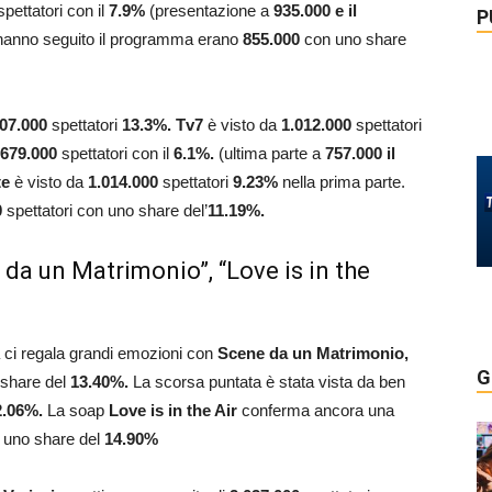
pettatori con il
7.9%
(presentazione a
935.000 e il
P
 hanno seguito il programma erano
855.000
con uno share
907.000
spettatori
13.3%.
Tv7
è visto da
1.012.000
spettatori
679.000
spettatori con il
6.1%.
(ultima parte a
757.000 il
te
è visto da
1.014.000
spettatori
9.23%
nella prima parte.
0
spettatori con uno share del’
11.19%.
 da un Matrimonio”, “Love is in the
 ci regala grandi emozioni con
Scene da un Matrimonio,
G
 share del
13.40
%.
La scorsa puntata è stata vista da ben
2.06
%.
La soap
Love is in the Air
conferma ancora una
e uno share del
14.90%