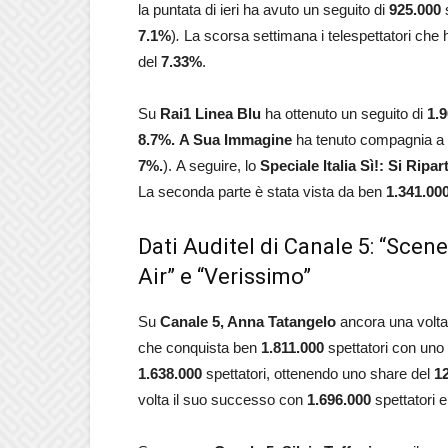
la puntata di ieri ha avuto un seguito di
925.000
s
7.1%
)
.
La scorsa settimana i telespettatori che
del
7.33
%
.
Su
Rai1
Linea Blu
ha ottenuto un seguito di
1.
8.7%.
A Sua Immagine
ha tenuto compagnia a
7%.
). A seguire, lo
Speciale
Italia Sì!: Si Ripar
La seconda parte è stata vista da ben
1.341.00
Dati Auditel di Canale 5: “Scene
Air” e “Verissimo”
Su
Canale 5,
Anna Tatangelo
ancora una volta
che conquista ben
1.811.000
spettatori con uno
1.638.000
spettatori, ottenendo uno share del
1
volta il suo successo con
1.696.000
spettatori 