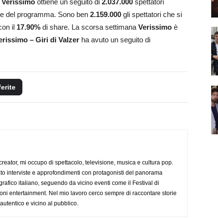
o
Verissimo
ottiene un seguito di
2.037.000
spettatori
rte del programma. Sono ben
2.159.000
gli spettatori che si
con il
17.90
%
di share. La scorsa settimana
Verissimo
è
rissimo – Giri di Valzer
ha avuto un seguito di
ferite
creator, mi occupo di spettacolo, televisione, musica e cultura pop.
ato interviste e approfondimenti con protagonisti del panorama
rafico italiano, seguendo da vicino eventi come il Festival di
oni entertainment. Nel mio lavoro cerco sempre di raccontare storie
, autentico e vicino al pubblico.