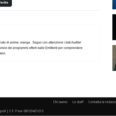
ferite
to di anime, manga . Seguo con attenzione i dati Auditel
evisivi dei programmi offerti dalle Emittenti per comprendere
tori.
Chi siamo
Lo staff
Contatta la redazi
oli | C.F. P.Iva: 08723421213