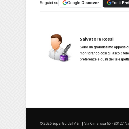
Seguici su
Google
Discover
Fonti
Pre
Salvatore Rossi
Sono un grandissimo appassiona
monitorando cosi gli ascolti tel
preferenze e gusti dei telespetta
© 2026 SuperGuidaTV Srl | Via Cimarosa 65 - 80127 Nap