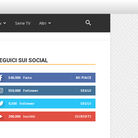
w
Serie TV
Altri
EGUICI SUI SOCIAL
540,000
Fans
MI PIACE
550,000
Follower
SEGUI
9,300
Follower
SEGUI
290,000
Iscritti
ISCRIVITI