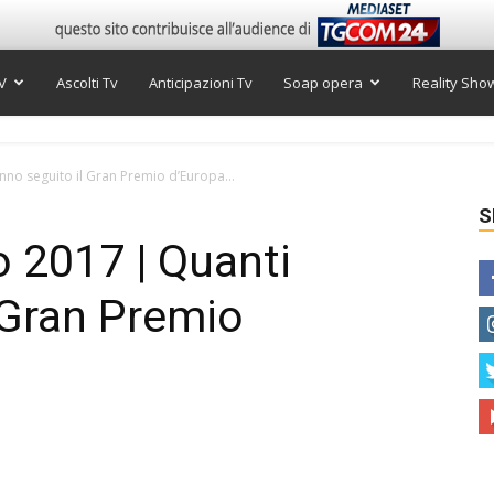
V
Ascolti Tv
Anticipazioni Tv
Soap opera
Reality Sho
nno seguito il Gran Premio d’Europa...
S
o 2017 | Quanti
 Gran Premio