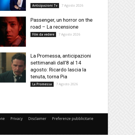
7 Agosto 2026
Anticipazioni Tv
Passenger, un horror on the
road – La recensione
7 Agosto 2026
Film da vedere
La Promessa, anticipazioni
settimanali dall’8 al 14
agosto: Ricardo lascia la
tenuta, torna Pia
7 Agosto 2026
La Promessa
one
Privacy
Disclaimer
Preferenze pubblicitarie