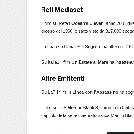
Reti Mediaset
Il film su Rete4
Ocean’s Eleven
, anno 2001 dir
grosso del 1960, è stato visto da 817.000 spettat
La soap su Canale5
Il Segreto
ha ottenuto 2.614
Su Italia1 il film
Un’Estate al Mare
ha intrattenu
Altre Emittenti
Su La7 il film
In Linea con l’Assassino
ha segna
Il film su Tv8
Men in Black 3
, commedia fantasc
capitolo della serie cinematografica Men in Black