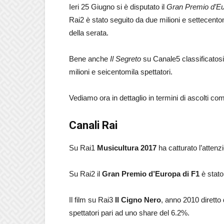
Ieri 25 Giugno si è disputato il
Gran Premio d’Eu
Rai2 è stato seguito da due milioni e settecentomi
della serata.
Bene anche
Il Segreto
su Canale5 classificatos
milioni e seicentomila spettatori.
Vediamo ora in dettaglio in termini di ascolti com’
Canali Rai
Su Rai1
Musicultura 2017
ha catturato l’attenz
Su Rai2 il
Gran Premio d’Europa di F1
è stato
Il film su Rai3
Il Cigno Nero
, anno 2010 diretto
spettatori pari ad uno share del 6.2%.