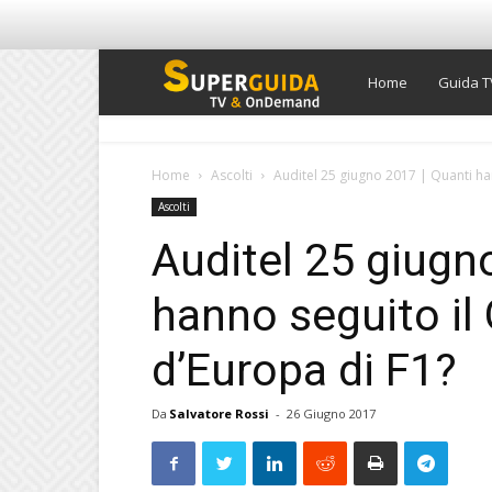
Super
Home
Guida T
Guida
Home
Ascolti
Auditel 25 giugno 2017 | Quanti ha
Ascolti
TV
Auditel 25 giugn
hanno seguito il
d’Europa di F1?
Da
Salvatore Rossi
-
26 Giugno 2017