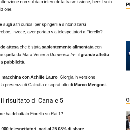
attenzione non sul dato intero della trasmissione, bensì solo
P
izione.
sugli altri curiosi per spingerli a sintonizzarsi
ebbe, invece, aver portato via telespettatori a Fiorello?
de attesa
che è stata
sapientemente alimentata
con
ome quella da Mara Venier a
Domenica In
-, il
grande affetto
ima
pubblicità
.
in macchina con Achille Lauro
, Giorgia in versione
la presenza di Calcutta e soprattutto di
Marco Mengoni
.
G
 il risultato di Canale 5
 ha debuttato Fiorello su Rai 1?
.000 telespettatori, pari al 25,08% di share.