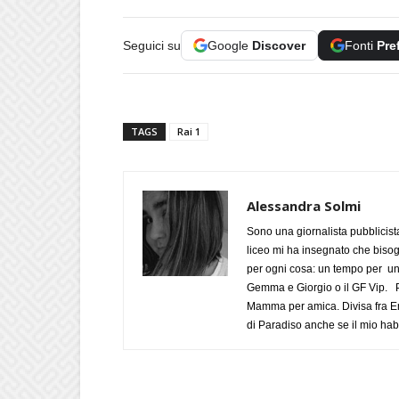
Seguici su
Google
Discover
Fonti
Pre
TAGS
Rai 1
Alessandra Solmi
Sono una giornalista pubblicist
liceo mi ha insegnato che biso
per ogni cosa: un tempo per un
Gemma e Giorgio o il GF Vip. Po
Mamma per amica. Divisa fra Em
di Paradiso anche se il mio habi