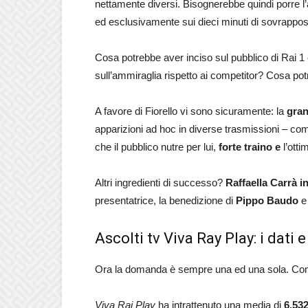
nettamente diversi. Bisognerebbe quindi porre l’
ed esclusivamente sui dieci minuti di sovrappos
Cosa potrebbe aver inciso sul pubblico di Rai 1 e 
sull’ammiraglia rispetto ai competitor? Cosa potr
A favore di Fiorello vi sono sicuramente: la
gran
apparizioni ad hoc in diverse trasmissioni – c
che il pubblico nutre per lui,
forte traino e
l’ott
Altri ingredienti di successo?
Raffaella Carrà 
presentatrice, la benedizione di
Pippo Baudo
e 
Ascolti tv Viva Ray Play: i dati e
Ora la domanda è sempre una ed una sola. Come
Viva Rai Play
ha intrattenuto una media di
6.532