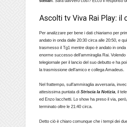
stellari
. Sarà davvero così? Ecco il responso del
Ascolti tv Viva Rai Play: il
Per analizzare per bene i dati chiariamo per pri
andato in onda dalle 20:30 circa alle 20:50, e qui
trasmesso il Tg1 mentre dopo è andato in onda
enorme successo dell’ammiraglia Rai. Volendo sp
telegiornale per il lancio del suo debutto e ha po
la trasmissione dell’amico e collega Amadeus.
Nel frattempo, sull’ammiraglia avversaria, invec
attesissima puntata di
Striscia la Notizia
, il t
ed Enzo Iacchetti. Lo show ha preso il via, però, 
terminato oltre le 21:40 circa.
Detto ciò è chiaro comunque che i tempi dei du