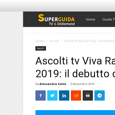
Super
Home
Guida T
Guida
Home
Ascolti
Ascolti tv Viva Rai Play, 4 novembre 
Ascolti
TV
Ascolti tv Viva R
2019: il debutto d
Da
Alessandra Solmi
-
5 Novembre 2019