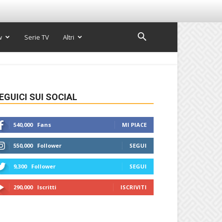
w
Serie TV
Altri
EGUICI SUI SOCIAL
540,000
Fans
MI PIACE
550,000
Follower
SEGUI
9,300
Follower
SEGUI
290,000
Iscritti
ISCRIVITI