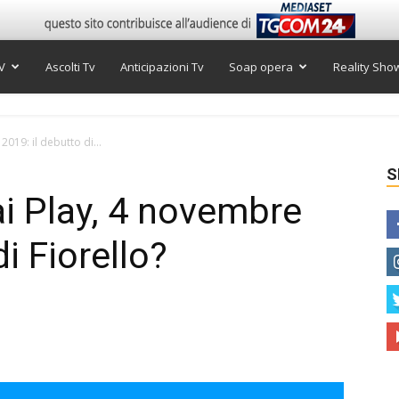
V
Ascolti Tv
Anticipazioni Tv
Soap opera
Reality Sho
2019: il debutto di...
S
ai Play, 4 novembre
i Fiorello?