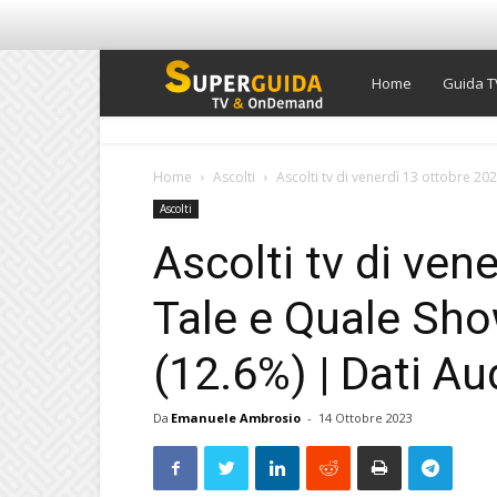
Super
Home
Guida T
Guida
Home
Ascolti
Ascolti tv di venerdì 13 ottobre 202
Ascolti
TV
Ascolti tv di ven
Tale e Quale Sho
(12.6%) | Dati Au
Da
Emanuele Ambrosio
-
14 Ottobre 2023