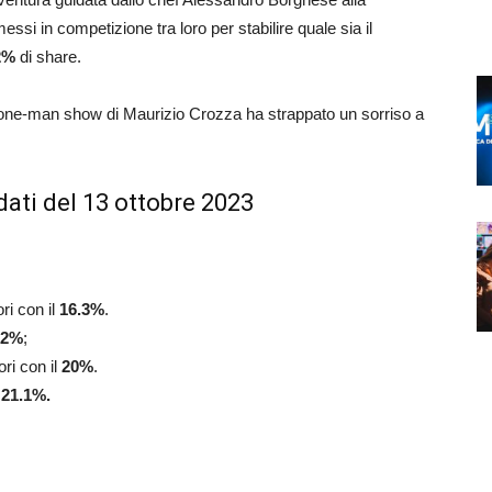
essi in competizione tra loro per stabilire quale sia il
2%
di share.
l one-man show di Maurizio Crozza ha strappato un sorriso a
dati del 13 ottobre 2023
ri con il
16.3
%
.
2
%
;
ri con il
20
%
.
l
21.1
%.