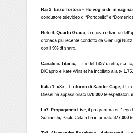
Rai 3
:
Enzo Tortora – Ho voglia di immaginar
conduttore televideo di “Portobello” e “Domenica
Rete 4
:
Quarto Grado
, la nuova edizione dell’ap
cronaca più recente condotto da Gianluigi Nuz
con il
9%
di share.
Canale 5
:
Titanic
, il film del 1997 diretto, sc
DiCaprio e Kate Winslet ha incollato alla tv
1.75
Italia 1
:
xXx – Il ritorno di Xander Cage
, il fi
Diesel ha appassionato
878.000
telespettatori
,
s
La7
:
Propaganda Live
, il programma di Diego
Schianchi, Paolo Celata ha informato
877.000
te
Tv8
:
Alessandro Borghese – 4 ristoranti
, l’a