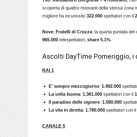
scoperta di quattro ristoranti della stessa zona m
migliore ha incuriosito
322.000
spettatori con il
Nove
:
Fratelli di Crozza
: la quarta puntata de
965.000
telespettatori
,
share 5.1%.
Ascolti DayTime Pomeriggio, i 
RAI 1
E’ sempre mezzogiorno
:
1.492.000
spettato
La volta buona
:
1.361.000
spettatori con il
1
Il paradiso delle signore
:
1.580.000
spettato
La vita in diretta
:
1.780.000
spettatori con i
CANALE 5