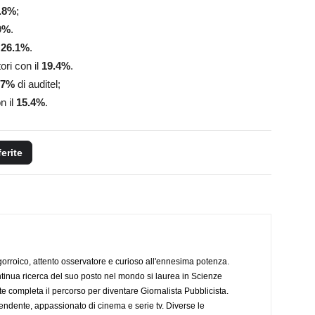
.8
%
;
9
%
.
l
26.1
%
.
ori con il
19.4
%
.
.7
%
di auditel;
n il
15.4
%
.
ferite
ogorroico, attento osservatore e curioso all'ennesima potenza.
tinua ricerca del suo posto nel mondo si laurea in Scienze
completa il percorso per diventare Giornalista Pubblicista.
endente, appassionato di cinema e serie tv. Diverse le