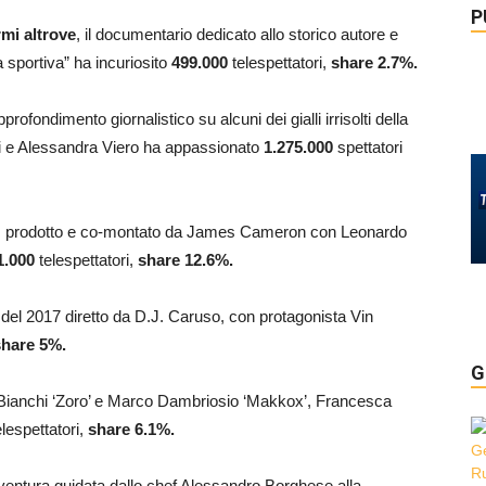
P
mi altrove
, il documentario dedicato allo storico autore e
 sportiva” ha incuriosito
499.000
telespettatori
,
share 2.7%.
profondimento giornalistico su alcuni dei gialli irrisolti della
zi e Alessandra Viero ha appassionato
1.275.000
spettatori
ritto, prodotto e co-montato da James Cameron con Leonardo
1.000
telespettatori,
share 12.6%.
lm del 2017 diretto da D.J. Caruso, con protagonista Vin
hare 5%.
G
 Bianchi ‘Zoro’ e Marco Dambriosio ‘Makkox’, Francesca
lespettatori,
share 6.1%.
vventura guidata dallo chef Alessandro Borghese alla