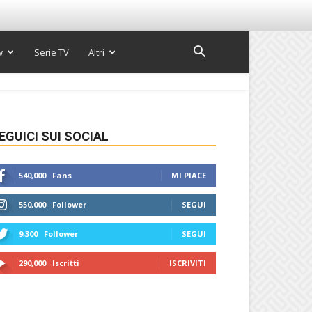
w
Serie TV
Altri
EGUICI SUI SOCIAL
540,000
Fans
MI PIACE
550,000
Follower
SEGUI
9,300
Follower
SEGUI
290,000
Iscritti
ISCRIVITI