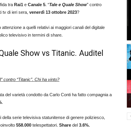
fida tra
Rai1
e
Canale 5
. “
Tale e Quale Show
” contro
i tv di ieri sera,
venerdì 13 ottobre 2023
?
ttenzione a quelli relativi ai maggiori canali del digitale
ico televisivo in termini di share.
e Quale Show vs Titanic. Auditel
 contro “Titanic”. Chi ha vinto?
ata del varietà condotto da Carlo Conti ha fatto compagnia a
%
.
di della serie televisiva statunitense di genere poliziesco,
coinvolto
558.000
telespettatori.
Share
del
3.6%.