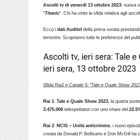
Ascolti
tv di venerdì 13 ottobre 2023
: nuova s
“
Titanic
“. Chi ha vinto la sfida relativa agli ascolt
Ecco i
dati Auditel
della prima serata prestando a
terrestre. Scopriamo tutte le preferenze del pubbl
Ascolti tv, ieri sera: Tale 
ieri sera, 13 ottobre 2023
Sfida Rai1 e Canale 5: “Tale e Quale Show 2023”
Rai 1
:
Tale e Quale Show 2023
, la quarta punt
3.475.000
telespettatori con uno share del
22.5
Rai 2
:
NCIS – Unità anticrimine
, i nuovi episo
creata da Donald P. Bellisario e Don McGill ha 