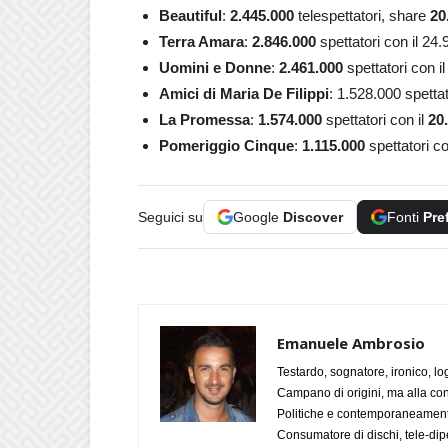
Beautiful
:
2.445.000
telespettatori, share
20
Terra Amara
:
2.846.000
spettatori con il 24.
Uomini e Donne
:
2.461.000
spettatori con i
Amici di Maria De Filippi
: 1.528.000
spettat
La Promessa
:
1.574.000
spettatori con il
20
Pomeriggio Cinque
:
1.115.000
spettatori co
Seguici su
Google
Discover
Fonti
Pre
Emanuele Ambrosio
Testardo, sognatore, ironico, l
Campano di origini, ma alla con
Politiche e contemporaneamente 
Consumatore di dischi, tele-dip