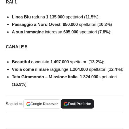
RAI 1
Linea Blu
raduna
1.135.000
spettatori (
11.5
%);
Passaggio a Nord Ovest
:
850.000
spettatori (
10.2
%
)
A sua immagine
interessa
605.000
spettatori (
7.8
%
);
CANALE 5
Beautiful
conquista
1.497.000
spettatori (
13.2
%
);
Viola come il mare
raggiunge
1.204.000
spettatori (
12.4
%);
Tata Giramondo – Missione Italia
:
1.324.000
spettatori
(
16.9
%
).
Seguici su
Google
Discover
Fonti
Preferite