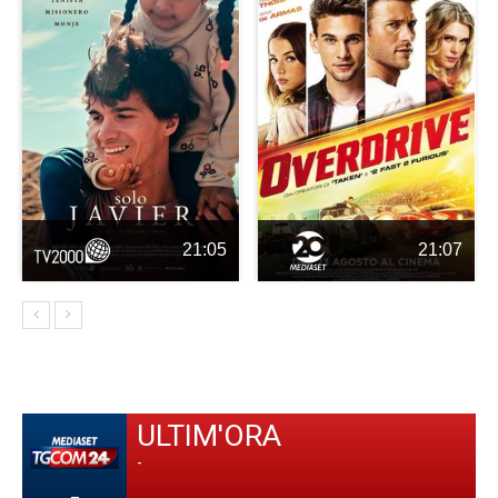
21:05
21:07
ULTIM'ORA
-
-