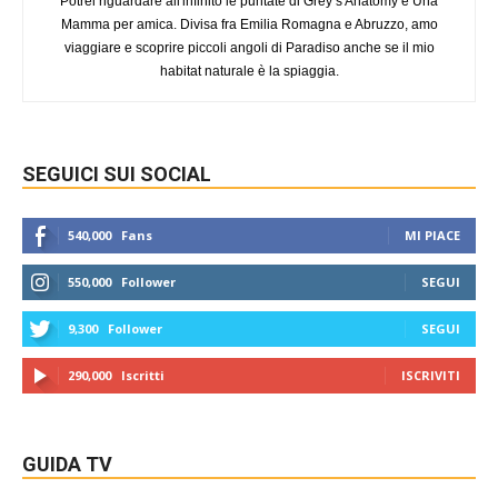
Potrei riguardare all'infinito le puntate di Grey’s Anatomy e Una
Mamma per amica. Divisa fra Emilia Romagna e Abruzzo, amo
viaggiare e scoprire piccoli angoli di Paradiso anche se il mio
habitat naturale è la spiaggia.
SEGUICI SUI SOCIAL
540,000
Fans
MI PIACE
550,000
Follower
SEGUI
9,300
Follower
SEGUI
290,000
Iscritti
ISCRIVITI
GUIDA TV