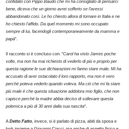
confidato con Pippo Baudo che mi ha consigliato di pensarci
bene, diceva che un giorno avrei sofferto se l’avessi
abbandonato così. Le ho chiesto allora di tornare in Italia e ne
ho chiesto l’affido. Da quel momento mi sono occupato
sempre di lui, facendogli contemporaneamente da mamma e
papà
”.
Il racconto si è concluso con: “
Carol ha visto James poche
volte, ma non ha mai richiesto di vederlo di più e proprio per
questa ragione le sue dichiarazioni mi fanno stare male. Mi ha
accusato di aver ostacolato il loro rapporto, ma non è vero
perchè poteva vederlo quando voleva. Ma ciò che mi fa stare
più male è che questa situazione addolora mio figlio, che non
capisce perché la madre abbia deciso di sollevare questa
polemica a più di 30 anni dalla sua nascita
“.
A
Detto Fatto
, invece, si è parlato di pizza, abiti da sposa e
look insieme a Giovanni Ciacci, ma anche di aspetto fisico e