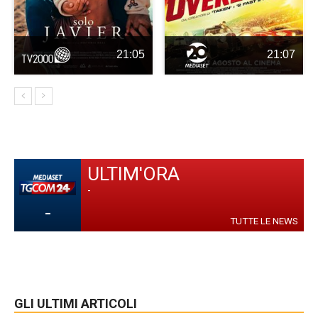
21:05
21:07
ULTIM'ORA
-
-
TUTTE LE NEWS
GLI ULTIMI ARTICOLI