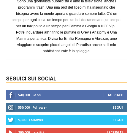
Sono una giornalista pubblicista e amo la televisione, anche i
programmi trash. Una mia prof del liceo mi ha insegnato che
bisogna avere la mente aperta e guardare sempre tutto. C’è un
tempo per ogni cosa: un tempo per un bel documentario, un tempo
per un talk polito e un tempo per Gemma e Giorgio o il GF Vip.
Potrei riguardare all'infinito le puntate di Grey’s Anatomy e Una
Mamma per amica. Divisa fra Emilia Romagna e Abruzzo, amo
viaggiare e scoprire piccoli angoli di Paradiso anche se il mio
habitat naturale è la spiaggia.
SEGUICI SUI SOCIAL
540,000
Fans
MI PIACE
550,000
Follower
SEGUI
9,300
Follower
SEGUI
290,000
Iscritti
ISCRIVITI