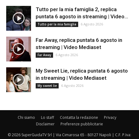
Tutto per la mia famiglia 2, replica
puntata 6 agosto in streaming | Video...
6 Agosto 2026
Tutto per la mia famiglia
Far Away, replica puntata 6 agosto in
streaming | Video Mediaset
6 Agosto 2026
Far Away
My Sweet Lie, replica puntata 6 agosto
in streaming | Video Mediaset
6 Agosto 2026
My sweet lie
Chi siamo
Lo staff
Contatta la redazione
Privacy
Disclaimer
Preferenze pubblicitarie
© 2026 SuperGuidaTV Srl | Via Cimarosa 65 - 80127 Napoli | C.F. P.Iva: