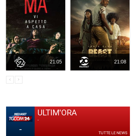
21:05
21:08
ULTIM'ORA
-
-
TUTTE LE NEWS