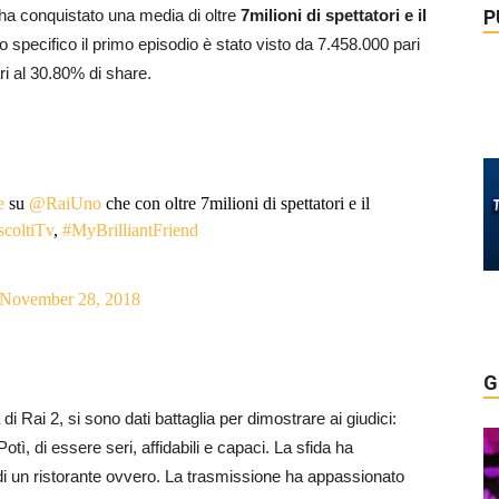
P
v ha conquistato una media di oltre
7milioni di spettatori e il
o specifico il primo episodio è stato visto da 7.458.000 pari
ri al 30.80% di share.
e
su
@RaiUno
che con oltre 7milioni di spettatori e il
coltiTv
,
#MyBrilliantFriend
November 28, 2018
G
i Rai 2, si sono dati battaglia per dimostrare ai giudici:
otì, di essere seri, affidabili e capaci. La sfida ha
 di un ristorante ovvero. La trasmissione ha appassionato