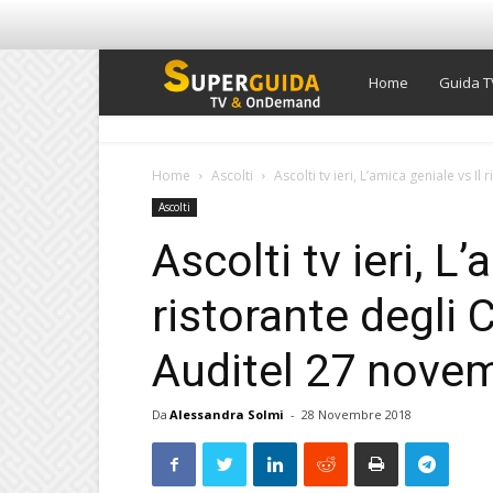
Super
Home
Guida T
Guida
Home
Ascolti
Ascolti tv ieri, L’amica geniale vs Il
Ascolti
TV
Ascolti tv ieri, L
ristorante degli 
Auditel 27 nove
Da
Alessandra Solmi
-
28 Novembre 2018