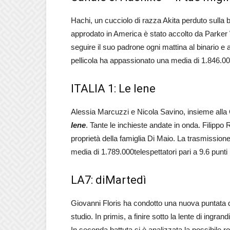
Hachi, un cucciolo di razza Akita perduto sulla
approdato in America è stato accolto da Parker W
seguire il suo padrone ogni mattina al binario e 
pellicola ha appassionato una media di 1.846.000
ITALIA 1: Le Iene
Alessia Marcuzzi e Nicola Savino, insieme all
Iene
. Tante le inchieste andate in onda. Filippo
proprietà della famiglia Di Maio. La trasmissione d
media di 1.789.000telespettatori pari a 9.6 punti 
LA7: diMartedì
Giovanni Floris ha condotto una nuova puntata del 
studio. In primis, a finire sotto la lente di ingra
In seconda battuta si è analizzata la possibile r