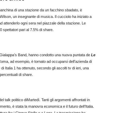
 banchina di una stazione da un facchino sbadato, è
ilson, un insegnante di musica. Il cucciolo ha iniziato a
ad attenderlo ogni sera nel piazzale della stazione. Le
 spettatori pari al 7.5% di share.
a Gialappa’s Band, hanno condotto una nuova puntata de
Le
 Roma, ad esempio, è tornato ad occuparsi dell’azienda di
i Italia 1 ha ottenuto, secondo gli ascolti tv di ieri, una
percentuali di share.
talk politico diMartedì. Tanti gli argomenti affrontati in
ndimento, è stata la manovra economica e il futuro dell’Italia.
ottura fra i Cinque Stelle e a Lega. La trasmissione ha