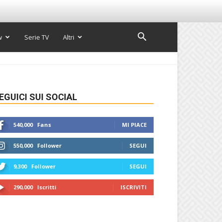
w
Serie TV
Altri
EGUICI SUI SOCIAL
540,000
Fans
MI PIACE
550,000
Follower
SEGUI
9,300
Follower
SEGUI
290,000
Iscritti
ISCRIVITI