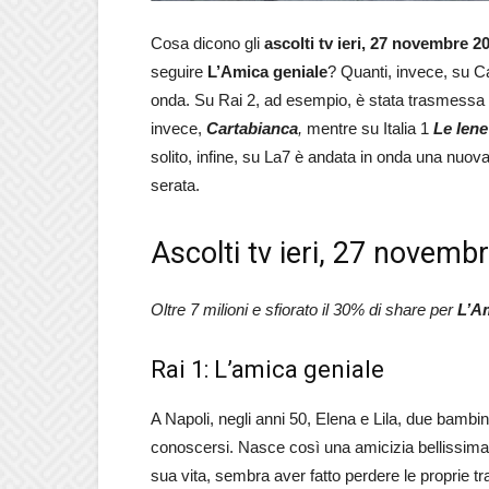
Cosa dicono gli
ascolti tv ieri, 27 novembre 2
seguire
L’Amica geniale
? Quanti, invece, su Ca
onda. Su Rai 2, ad esempio, è stata trasmessa
invece,
Cartabianca
,
mentre su Italia 1
Le Ien
solito, infine, su La7 è andata in onda una nuov
serata.
Ascolti tv ieri, 27 novemb
Oltre 7 milioni e sfiorato il 30% di share per
L’A
Rai 1: L’amica geniale
A Napoli, negli anni 50, Elena e Lila, due bambi
conoscersi. Nasce così una amicizia bellissima 
sua vita, sembra aver fatto perdere le proprie t