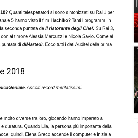
018
? Quanti telespettatori si sono sintonizzati su Rai 1 per
nale 5 hanno visto il film
Hachiko
? Tanti i programmi in
 la seconda puntata de
Il ristorante degli Chef
. S
u Rai 3,
e
con al timone Alessia Marcuzzi e Nicola Savio. Come al
a puntata di
diMartedì
. Ecco tutti i dati Auditel della prima
re 2018
micaGeniale
. Ascolti record meritatissimi.
ne molto diverse tra loro, giocando hanno imparato a
e duratura. Quando Lila, la persona più importante della
racce, quindi, Elena Greco accende il computer e inizia a