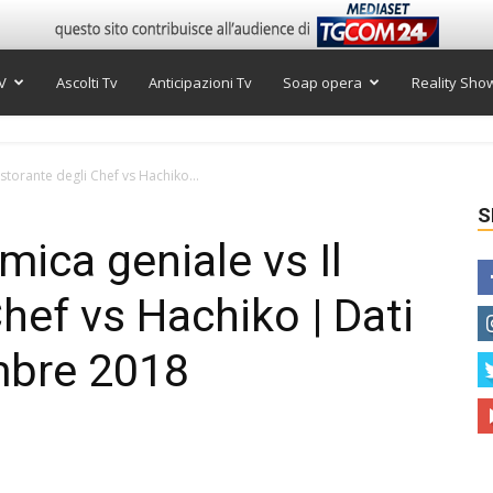
V
Ascolti Tv
Anticipazioni Tv
Soap opera
Reality Sho
 ristorante degli Chef vs Hachiko...
S
’amica geniale vs Il
Chef vs Hachiko | Dati
mbre 2018