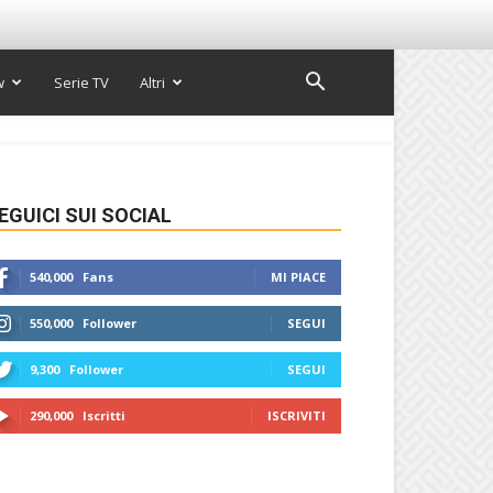
w
Serie TV
Altri
EGUICI SUI SOCIAL
540,000
Fans
MI PIACE
550,000
Follower
SEGUI
9,300
Follower
SEGUI
290,000
Iscritti
ISCRIVITI