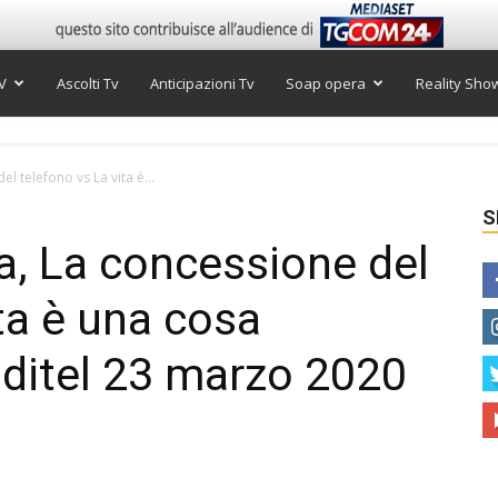
V
Ascolti Tv
Anticipazioni Tv
Soap opera
Reality Sho
el telefono vs La vita è...
S
era, La concessione del
ta è una cosa
uditel 23 marzo 2020