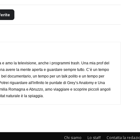
ferite
a e amo la televisione, anche i programmi trash. Una mia prof del
gna avere la mente aperta e guardare sempre tutto. C’è un tempo
 bel documentario, un tempo per un talk polito e un tempo per
trei riguardare all'infinito le puntate di Grey’s Anatomy e Una
ilia Romagna e Abruzzo, amo viaggiare e scoprire piccoli angoli
tat naturale è la spiaggia.
Chi siamo
Lo staff
Contatta la redazi