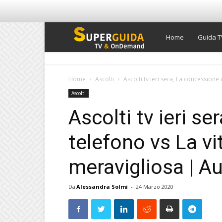
Super
Home
Guida T
Guida
Home
Ascolti
Ascolti tv ieri sera, La concessione d
Ascolti
TV
Ascolti tv ieri s
telefono vs La vi
meravigliosa | A
Da
Alessandra Solmi
-
24 Marzo 2020