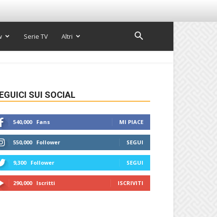
w
Serie TV
Altri
EGUICI SUI SOCIAL
540,000
Fans
MI PIACE
550,000
Follower
SEGUI
9,300
Follower
SEGUI
290,000
Iscritti
ISCRIVITI