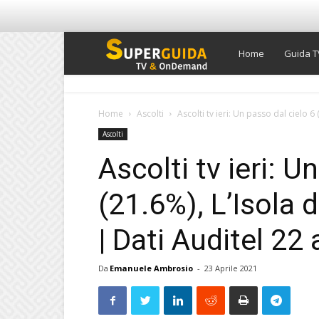
Super
Home
Guida T
Guida
Home
Ascolti
Ascolti tv ieri: Un passo dal cielo 6 
Ascolti
TV
Ascolti tv ieri: U
(21.6%), L’Isola 
| Dati Auditel 22
Da
Emanuele Ambrosio
-
23 Aprile 2021