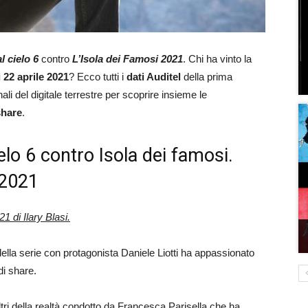
l cielo 6
contro
L’Isola dei Famosi 2021
. Chi ha vinto la
ì 22 aprile 2021
? Ecco tutti i
dati Auditel
della prima
ali del digitale terrestre per scoprire insieme le
share
.
elo 6 contro Isola dei famosi.
e 2021
1 di Ilary Blasi.
della serie con protagonista Daniele Liotti ha appassionato
di share.
tri della realtà condotto da Francesca Parisella che ha