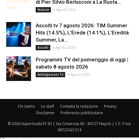
di Pier Silvio Berlusconi a La Ruota...
8 Agosto 2026
Notizie
Ascolti tv 7 agosto 2026: TIM Summer
Hits (14.5%), L’Erede (14.1%), L’Eredità
Summer, La...
8 Agosto 2026
Ascolti
Programmi TV del pomeriggio di oggi |
sabato 8 agosto 2026
8 Agosto 2026
Anticipazioni Tv
Chi siamo
Lo staff
Contatta la redazione
Privacy
Disclaimer
Preferenze pubblicitarie
© 2026 SuperGuidaTV Srl | Via Cimarosa 65 - 80127 Napoli | C.F. P.Iva:
08723421213