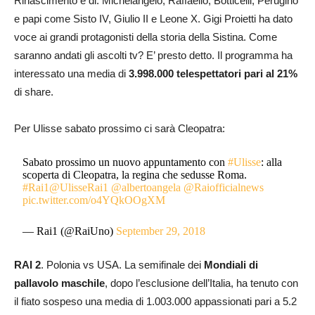
Rinascimento e di: Michelangelo, Raffaello, Botticelli, Perugino
e papi come Sisto IV, Giulio II e Leone X. Gigi Proietti ha dato
voce ai grandi protagonisti della storia della Sistina. Come
saranno andati gli ascolti tv? E’ presto detto. Il programma ha
interessato una media di
3.998.000 telespettatori pari al 21%
di share.
Per Ulisse sabato prossimo ci sarà Cleopatra:
Sabato prossimo un nuovo appuntamento con
#Ulisse
: alla
scoperta di Cleopatra, la regina che sedusse Roma.
#Rai1
@UlisseRai1
@albertoangela
@Raiofficialnews
pic.twitter.com/o4YQkOOgXM
— Rai1 (@RaiUno)
September 29, 2018
RAI 2
. Polonia vs USA. La semifinale dei
Mondiali di
pallavolo maschile
, dopo l’esclusione dell’Italia, ha tenuto con
il fiato sospeso una media di 1.003.000 appassionati pari a 5.2