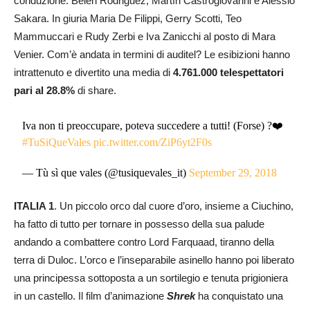
conduzione: Belen Rodriguez, Martìn Castrogiovanni e Alessio
Sakara. In giuria Maria De Filippi, Gerry Scotti, Teo
Mammuccari e Rudy Zerbi e Iva Zanicchi al posto di Mara
Venier. Com’è andata in termini di auditel? Le esibizioni hanno
intrattenuto e divertito una media di
4.761.000 telespettatori
pari al 28.8%
di share.
Iva non ti preoccupare, poteva succedere a tutti! (Forse) ?❤️
#TuSiQueVales
pic.twitter.com/ZiP6yt2F0s
— Tù sì que vales (@tusiquevales_it)
September 29, 2018
ITALIA 1
. Un piccolo orco dal cuore d’oro, insieme a Ciuchino,
ha fatto di tutto per tornare in possesso della sua palude
andando a combattere contro Lord Farquaad, tiranno della
terra di Duloc. L’orco e l’inseparabile asinello hanno poi liberato
una principessa sottoposta a un sortilegio e tenuta prigioniera
in un castello. Il film d’animazione
Shrek
ha conquistato una