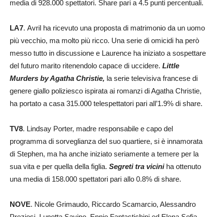
media di 928.000 spettatori. Share pari a 4.5 punti percentuali.
LA7
. Avril ha ricevuto una proposta di matrimonio da un uomo
più vecchio, ma molto più ricco. Una serie di omicidi ha però
messo tutto in discussione e Laurence ha iniziato a sospettare
del futuro marito ritenendolo capace di uccidere.
Little
Murders by Agatha Christie,
la serie televisiva francese di
genere giallo poliziesco ispirata ai romanzi di Agatha Christie,
ha portato a casa 315.000 telespettatori pari all’1.9% di share.
TV8
. Lindsay Porter, madre responsabile e capo del
programma di sorveglianza del suo quartiere, si è innamorata
di Stephen, ma ha anche iniziato seriamente a temere per la
sua vita e per quella della figlia.
Segreti tra vicini
ha ottenuto
una media di 158.000 spettatori pari allo 0.8% di share.
NOVE
. Nicole Grimaudo, Riccardo Scamarcio, Alessandro
Preziosi, Lunetta Savino, Ennio Fantastichini ed Elena Sofia