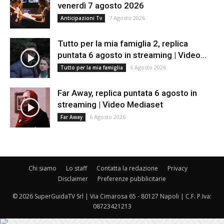
venerdì 7 agosto 2026
7 Agosto 2026
Anticipazioni Tv
Tutto per la mia famiglia 2, replica
puntata 6 agosto in streaming | Video...
6 Agosto 2026
Tutto per la mia famiglia
Far Away, replica puntata 6 agosto in
streaming | Video Mediaset
6 Agosto 2026
Far Away
Chi siamo
Lo staff
Contatta la redazione
Privacy
Disclaimer
Preferenze pubblicitarie
© 2026 SuperGuidaTV Srl | Via Cimarosa 65 - 80127 Napoli | C.F. P.Iva:
08723421213