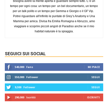
bisogna avere la mente aperta e guardare sempre tutto. C’è un
tempo per ogni cosa: un tempo per un bel documentario, un tempo
per un talk polito e un tempo per Gemma e Giorgio o il GF Vip.
Potrei riguardare all'infinito le puntate di Grey’s Anatomy e Una
Mamma per amica. Divisa fra Emilia Romagna e Abruzzo, amo
viaggiare e scoprire piccoli angoli di Paradiso anche se il mio
habitat naturale è la spiaggia.
SEGUICI SUI SOCIAL
540,000
Fans
MI PIACE
550,000
Follower
SEGUI
9,300
Follower
SEGUI
290,000
Iscritti
ISCRIVITI